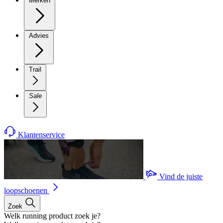
Merken
Advies
Trail
Sale
Klantenservice
Vind de juiste
loopschoenen
Zoek
Welk running product zoek je?