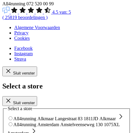
All4running
072 520 00 99
4.5
van:
5
(
25819
beoordelingen
)
Algemene Voorwaarden
Privacy
Cookies
Facebook
Instagram
Strava
Sluit venster
Select a store
Sluit venster
Select a store
All4running Alkmaar
Langestraat 83
1811JD Alkmaar
All4running Amsterdam
Amstelveenseweg 130
1075XL