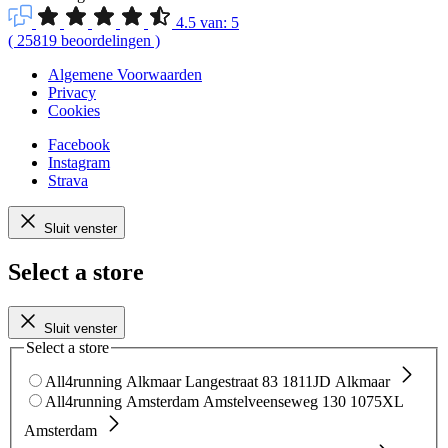
4.5
van:
5
(
25819
beoordelingen
)
Algemene Voorwaarden
Privacy
Cookies
Facebook
Instagram
Strava
Sluit venster
Select a store
Sluit venster
Select a store
All4running Alkmaar
Langestraat 83
1811JD Alkmaar
All4running Amsterdam
Amstelveenseweg 130
1075XL
Amsterdam