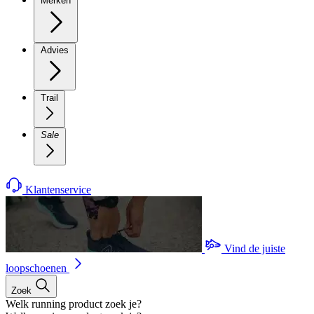
Merken
Advies
Trail
Sale
Klantenservice
Vind de juiste
loopschoenen
Zoek
Welk running product zoek je?