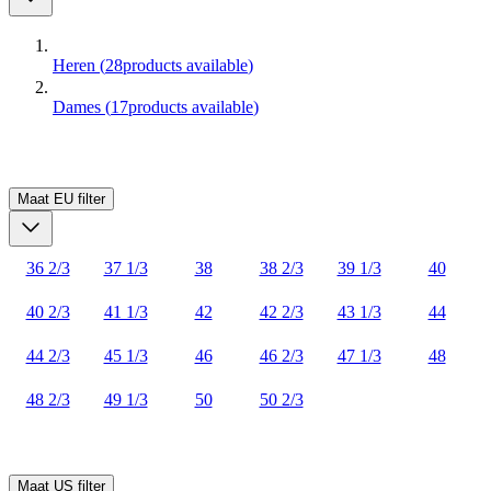
Heren
(
28
products available
)
Dames
(
17
products available
)
Maat EU
filter
36 2/3
37 1/3
38
38 2/3
39 1/3
40
40 2/3
41 1/3
42
42 2/3
43 1/3
44
44 2/3
45 1/3
46
46 2/3
47 1/3
48
48 2/3
49 1/3
50
50 2/3
Maat US
filter