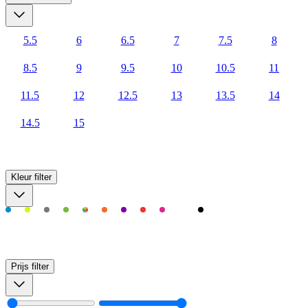
5.5
6
6.5
7
7.5
8
8.5
9
9.5
10
10.5
11
11.5
12
12.5
13
13.5
14
14.5
15
Kleur
filter
Prijs
filter