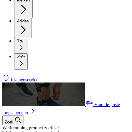
Merken
Advies
Trail
Sale
Klantenservice
Vind de juiste
loopschoenen
Zoek
Welk running product zoek je?