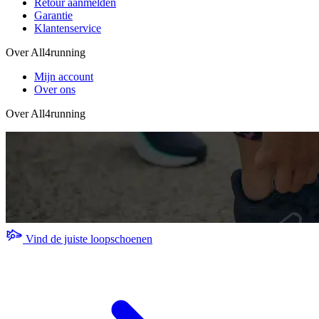
Retour aanmelden
Garantie
Klantenservice
Over All4running
Mijn account
Over ons
Over All4running
Vind de juiste loopschoenen