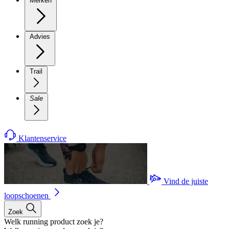
Merken
Advies
Trail
Sale
Klantenservice
Vind de juiste
loopschoenen
Zoek
Welk running product zoek je?