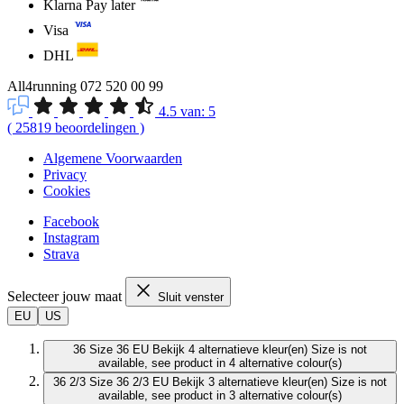
Klarna Pay later
Visa
DHL
All4running
072 520 00 99
4.5
van:
5
(
25819
beoordelingen
)
Algemene Voorwaarden
Privacy
Cookies
Facebook
Instagram
Strava
Selecteer jouw maat
Sluit venster
EU
US
36
Size 36 EU
Bekijk 4 alternatieve kleur(en)
Size is not
available, see product in 4 alternative colour(s)
36 2/3
Size 36 2/3 EU
Bekijk 3 alternatieve kleur(en)
Size is not
available, see product in 3 alternative colour(s)