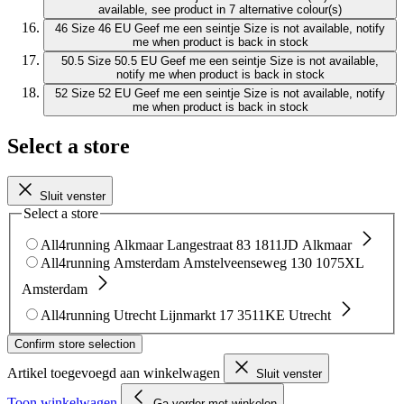
available, see product in 7 alternative colour(s)
46
Size 46 EU
Geef me een seintje
Size is not available, notify
me when product is back in stock
50.5
Size 50.5 EU
Geef me een seintje
Size is not available,
notify me when product is back in stock
52
Size 52 EU
Geef me een seintje
Size is not available, notify
me when product is back in stock
Select a store
Sluit venster
Select a store
All4running Alkmaar
Langestraat 83
1811JD Alkmaar
All4running Amsterdam
Amstelveenseweg 130
1075XL
Amsterdam
All4running Utrecht
Lijnmarkt 17
3511KE Utrecht
Confirm store selection
Artikel toegevoegd aan winkelwagen
Sluit venster
Toon winkelwagen
Ga verder met winkelen