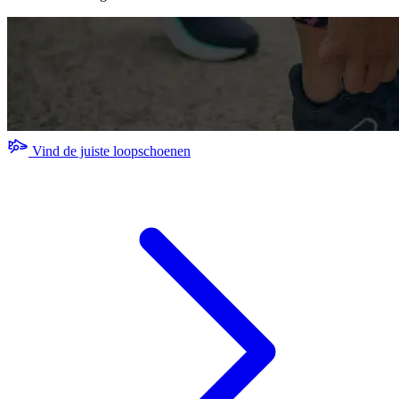
Vind de juiste loopschoenen