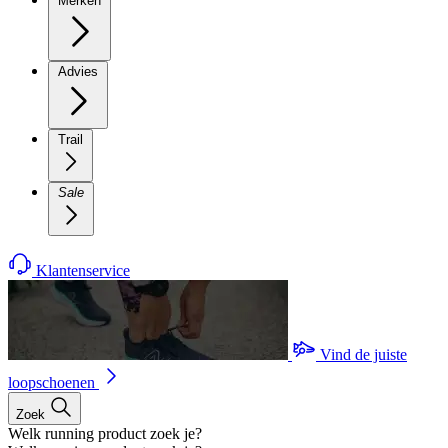
Merken
Advies
Trail
Sale
Klantenservice
Vind de juiste
loopschoenen
Zoek
Welk running product zoek je?