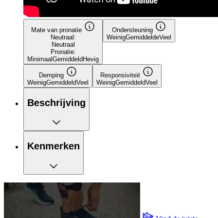
Mate van pronatie
Ondersteuning
Neutraal:
Weinig
Gemiddelde
Veel
Neutraal
Pronatie:
Minimaal
Gemiddeld
Hevig
Demping
Responsiviteit
Weinig
Gemiddeld
Veel
Weinig
Gemiddeld
Veel
Beschrijving
Kenmerken