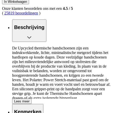
In Winkelwagen
Onze klanten beoordelen ons met een
4.5
/
5
(
25819 beoordelingen
)
Beschrijving
De Upcycled thermische handschoenen zijn een
indrukwekkende, lichte, minimalistische metgezel tijdens het
hardlopen op koude dagen. Deze veelzijdige handschoenen
zijn het milieuvriendelijke antwoord op stofresten die
overblijven bij de productie van kleding. In plaats van in de
vuilnisbak te belanden, worden ze omgevormd tot
hoogpresterende handschoenen, en krijgen zo een tweede
leven. Het Polartec Power Stretch-materiaal past goed om de
handen, houdt je warm en voert vocht snel en betrouwbaar af.
Een siliconen gripper-print op de handpalm zorgt voor een
stevige grip. Je kunt de Thermische Handschoenen apart
dragen of als extra isolerende binnenlaag.
Lees meer
De belangrijkste eigenschappen van Dynafit
Kenmerken