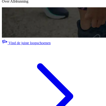
Over All4running
Vind de juiste loopschoenen