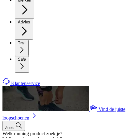
Merken
Advies
Trail
Sale
Klantenservice
Vind de juiste
loopschoenen
Zoek
Welk running product zoek je?