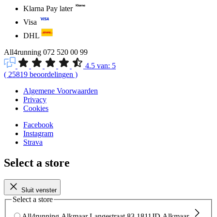
Klarna Pay later
Visa
DHL
All4running
072 520 00 99
4.5
van:
5
(
25819
beoordelingen
)
Algemene Voorwaarden
Privacy
Cookies
Facebook
Instagram
Strava
Select a store
Sluit venster
Select a store
All4running Alkmaar
Langestraat 83
1811JD Alkmaar