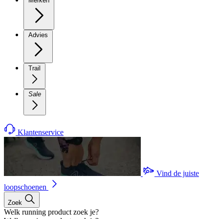
Merken
Advies
Trail
Sale
Klantenservice
Vind de juiste
loopschoenen
Zoek
Welk running product zoek je?