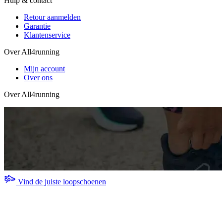
Hulp & contact
Retour aanmelden
Garantie
Klantenservice
Over All4running
Mijn account
Over ons
Over All4running
Vind de juiste loopschoenen