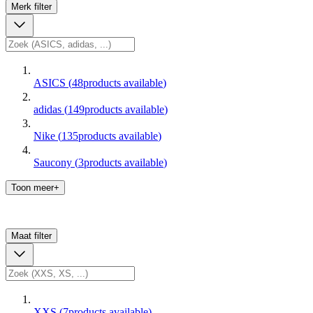
Merk
filter
ASICS
(
48
products available
)
adidas
(
149
products available
)
Nike
(
135
products available
)
Saucony
(
3
products available
)
Toon meer+
Maat
filter
XXS
(
7
products available
)