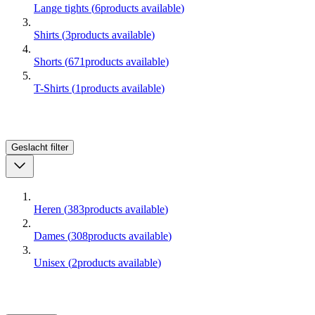
Lange tights
(
6
products available
)
Shirts
(
3
products available
)
Shorts
(
671
products available
)
T-Shirts
(
1
products available
)
Geslacht
filter
Heren
(
383
products available
)
Dames
(
308
products available
)
Unisex
(
2
products available
)