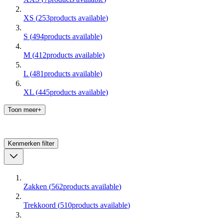
XS
(
253
products available
)
S
(
494
products available
)
M
(
412
products available
)
L
(
481
products available
)
XL
(
445
products available
)
Toon meer+
Kenmerken
filter
Zakken
(
562
products available
)
Trekkoord
(
510
products available
)