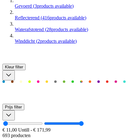
Gevoerd
(
3
products available
)
Reflecterend
(
416
products available
)
Waterafstotend
(
28
products available
)
Winddicht
(
2
products available
)
Kleur
filter
Prijs
filter
€ 11,00
Untill
-
€ 171,99
693 producten