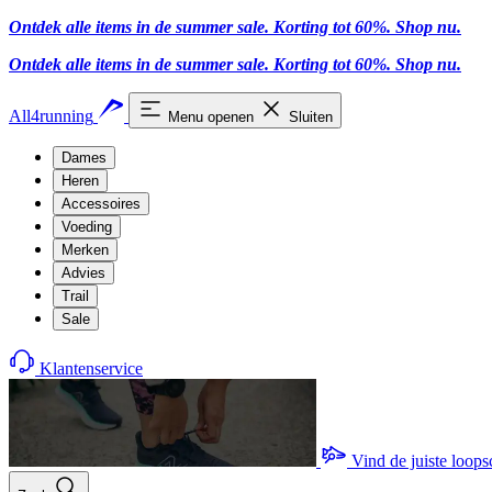
Ontdek alle items in de summer sale. Korting tot 60%.
Shop nu
.
Ontdek alle items in de summer sale. Korting tot 60%.
Shop nu
.
All4running
Menu openen
Sluiten
Dames
Heren
Accessoires
Voeding
Merken
Advies
Trail
Sale
Klantenservice
Vind de juiste loop