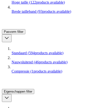
Hoge taille
(
122
products available
)
Brede tailleband
(
93
products available
)
Pasvorm
filter
Standaard
(
594
products available
)
Nauwsluitend
(
46
products available
)
Compressie
(
1
products available
)
Eigenschappen
filter