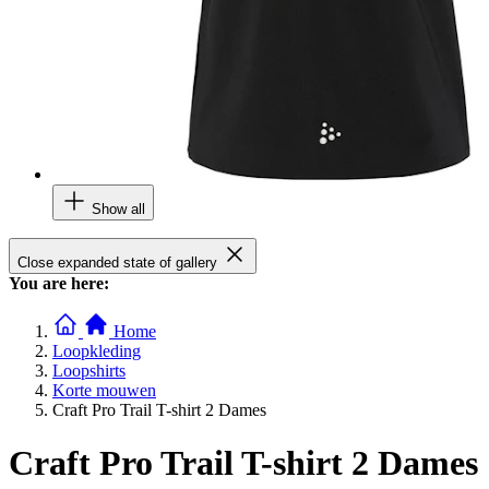
Show all
Close expanded state of gallery
You are here:
Home
Loopkleding
Loopshirts
Korte mouwen
Craft Pro Trail T-shirt 2 Dames
Craft Pro Trail T-shirt 2 Dames