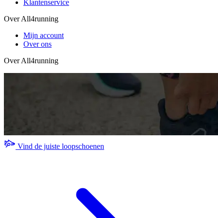
Klantenservice
Over All4running
Mijn account
Over ons
Over All4running
Vind de juiste loopschoenen