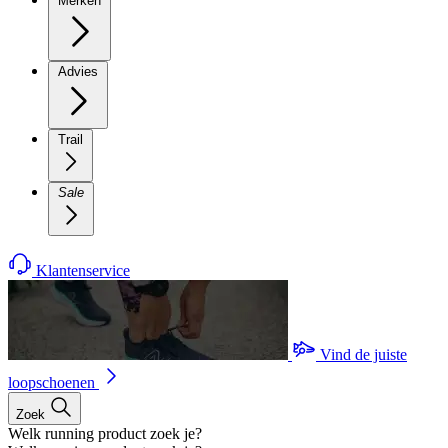
Merken
Advies
Trail
Sale
Klantenservice
Vind de juiste
loopschoenen
Zoek
Welk running product zoek je?