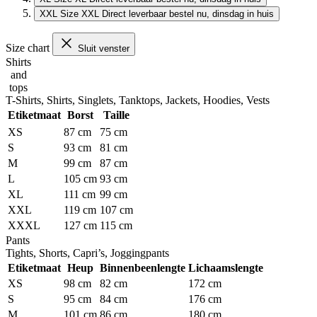
XXL
Size XXL
Direct leverbaar
bestel nu, dinsdag in huis
Size chart
Sluit venster
Shirts
and
tops
T-Shirts, Shirts, Singlets, Tanktops, Jackets, Hoodies, Vests
Etiketmaat
Borst
Taille
XS
87 cm
75 cm
S
93 cm
81 cm
M
99 cm
87 cm
L
105 cm
93 cm
XL
111 cm
99 cm
XXL
119 cm
107 cm
XXXL
127 cm
115 cm
Pants
Tights, Shorts, Capri’s, Joggingpants
Etiketmaat
Heup
Binnenbeenlengte
Lichaamslengte
XS
98 cm
82 cm
172 cm
S
95 cm
84 cm
176 cm
M
101 cm
86 cm
180 cm