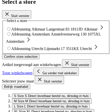
Select a store
Sluit venster
Select a store
All4running Alkmaar
Langestraat 83
1811JD Alkmaar
All4running Amsterdam
Amstelveenseweg 130
1075XL
Amsterdam
All4running Utrecht
Lijnmarkt 17
3511KE Utrecht
Confirm store selection
Artikel toegevoegd aan winkelwagen
Sluit venster
Toon winkelwagen
Ga verder met winkelen
Selecteer jouw maat
Sluit venster
Bekijk maattabel
S
Size S
Direct leverbaar
bestel nu, dinsdag in huis
M
Size M
Direct leverbaar
bestel nu, dinsdag in huis
L
Size L
Direct leverbaar
bestel nu, dinsdag in huis
XL
Size XL
Direct leverbaar
bestel nu, dinsdag in huis