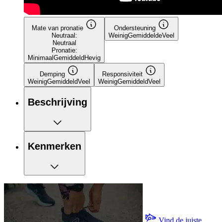
Mate van pronatie
Ondersteuning
Neutraal:
Weinig
Gemiddelde
Veel
Neutraal
Pronatie:
Minimaal
Gemiddeld
Hevig
Demping
Responsiviteit
Weinig
Gemiddeld
Veel
Weinig
Gemiddeld
Veel
Beschrijving
Kenmerken
Vind de juiste