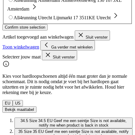
All4running Amsterdam
Amstelveenseweg 130
1075XL
Amsterdam
All4running Utrecht
Lijnmarkt 17
3511KE Utrecht
Confirm store selection
Artikel toegevoegd aan winkelwagen
Sluit venster
Toon winkelwagen
Ga verder met winkelen
Selecteer jouw maat
Sluit venster
Kies voor hardloopschoenen altijd één maat groter dan je normale
schoenmaat. Dit is nodig omdat je voet bij het hardlopen gaat
uitzetten en je ruimte nodig hebt voor het afwikkelen. Houd hier
rekening mee bij je keuze.
EU
US
Bekijk maattabel
34.5
Size 34.5 EU
Geef me een seintje
Size is not available,
notify me when product is back in stock
35
Size 35 EU
Geef me een seintje
Size is not available, notify