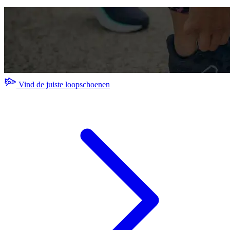
Vind de juiste loopschoenen