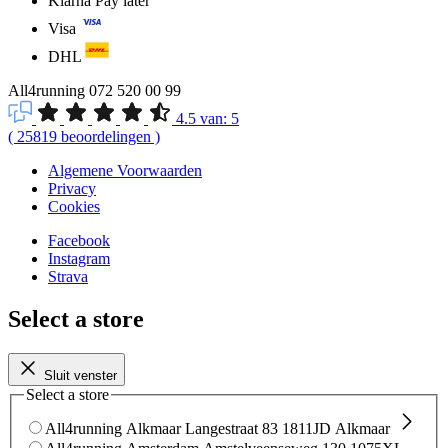
Klarna Pay later
Visa
DHL
All4running
072 520 00 99
4.5
van:
5
(
25819
beoordelingen
)
Algemene Voorwaarden
Privacy
Cookies
Facebook
Instagram
Strava
Select a store
Sluit venster
Select a store
All4running Alkmaar
Langestraat 83
1811JD Alkmaar