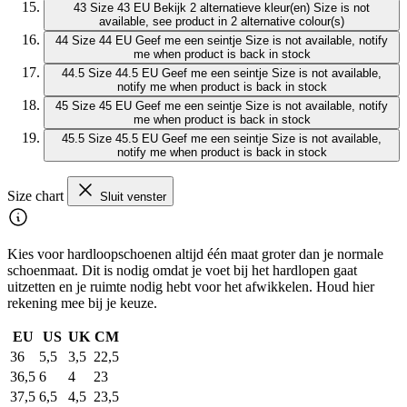
43
Size 43 EU
Bekijk 2 alternatieve kleur(en)
Size is not
available, see product in 2 alternative colour(s)
44
Size 44 EU
Geef me een seintje
Size is not available, notify
me when product is back in stock
44.5
Size 44.5 EU
Geef me een seintje
Size is not available,
notify me when product is back in stock
45
Size 45 EU
Geef me een seintje
Size is not available, notify
me when product is back in stock
45.5
Size 45.5 EU
Geef me een seintje
Size is not available,
notify me when product is back in stock
Size chart
Sluit venster
Kies voor hardloopschoenen altijd één maat groter dan je normale
schoenmaat. Dit is nodig omdat je voet bij het hardlopen gaat
uitzetten en je ruimte nodig hebt voor het afwikkelen. Houd hier
rekening mee bij je keuze.
EU
US
UK
CM
36
5,5
3,5
22,5
36,5
6
4
23
37,5
6,5
4,5
23,5