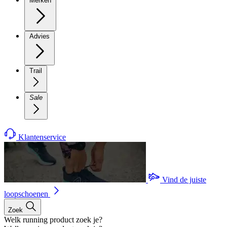
Merken
Advies
Trail
Sale
Klantenservice
Vind de juiste
loopschoenen
Zoek
Welk running product zoek je?