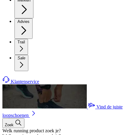
Merken
Advies
Trail
Sale
Klantenservice
Vind de juiste
loopschoenen
Zoek
Welk running product zoek je?