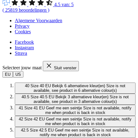
4.5
van:
5
(
25819
beoordelingen
)
Algemene Voorwaarden
Privacy
Cookies
Facebook
Instagram
Strava
Selecteer jouw maat
Sluit venster
EU
US
40
Size 40 EU
Bekijk 6 alternatieve kleur(en)
Size is not
available, see product in 6 alternative colour(s)
40.5
Size 40.5 EU
Bekijk 3 alternatieve kleur(en)
Size is not
available, see product in 3 alternative colour(s)
41
Size 41 EU
Geef me een seintje
Size is not available, notify
me when product is back in stock
42
Size 42 EU
Geef me een seintje
Size is not available, notify
me when product is back in stock
42.5
Size 42.5 EU
Geef me een seintje
Size is not available,
notify me when product is back in stock