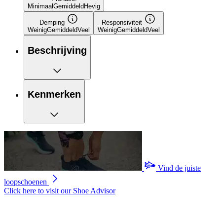
Minimaal
Gemiddeld
Hevig
Demping
Responsiviteit
Weinig
Gemiddeld
Veel
Weinig
Gemiddeld
Veel
Beschrijving
Kenmerken
Vind de juiste
loopschoenen
Click here to visit our
Shoe Advisor