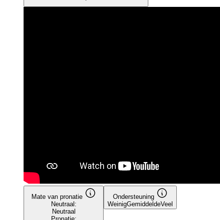
Mate van pronatie
Ondersteuning
Neutraal:
Weinig
Gemiddelde
Veel
Neutraal
Pronatie: