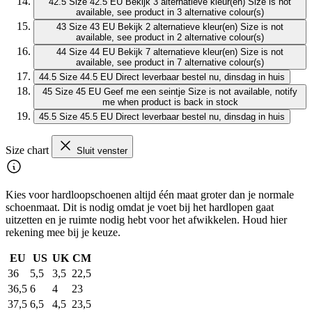
42.5
Size 42.5 EU
Bekijk 3 alternatieve kleur(en)
Size is not
available, see product in 3 alternative colour(s)
43
Size 43 EU
Bekijk 2 alternatieve kleur(en)
Size is not
available, see product in 2 alternative colour(s)
44
Size 44 EU
Bekijk 7 alternatieve kleur(en)
Size is not
available, see product in 7 alternative colour(s)
44.5
Size 44.5 EU
Direct leverbaar
bestel nu, dinsdag in huis
45
Size 45 EU
Geef me een seintje
Size is not available, notify
me when product is back in stock
45.5
Size 45.5 EU
Direct leverbaar
bestel nu, dinsdag in huis
Size chart
Sluit venster
Kies voor hardloopschoenen altijd één maat groter dan je normale
schoenmaat. Dit is nodig omdat je voet bij het hardlopen gaat
uitzetten en je ruimte nodig hebt voor het afwikkelen. Houd hier
rekening mee bij je keuze.
EU
US
UK
CM
36
5,5
3,5
22,5
36,5
6
4
23
37,5
6,5
4,5
23,5