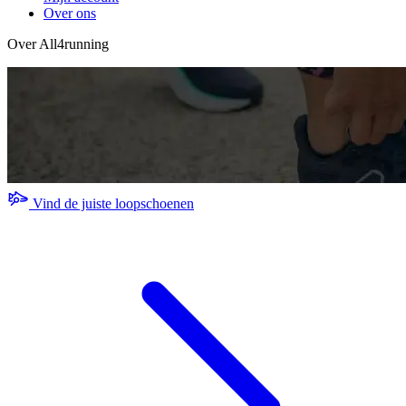
Over ons
Over All4running
Vind de juiste loopschoenen