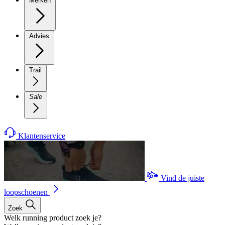
Merken
Advies
Trail
Sale
Klantenservice
Vind de juiste
loopschoenen
Zoek
Welk running product zoek je?