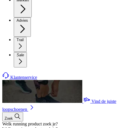
Merken
Advies
Trail
Sale
Klantenservice
Vind de juiste
loopschoenen
Zoek
Welk running product zoek je?