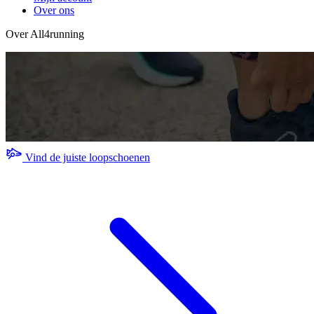
Over ons
Over All4running
Vind de juiste loopschoenen