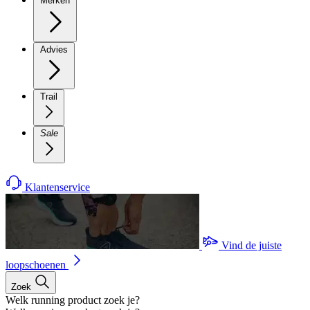
Merken
Advies
Trail
Sale
Klantenservice
Vind de juiste
loopschoenen
Zoek
Welk running product zoek je?