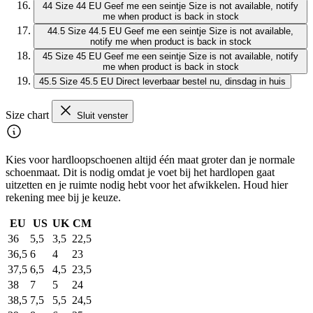
44
Size 44 EU
Geef me een seintje
Size is not available, notify
me when product is back in stock
44.5
Size 44.5 EU
Geef me een seintje
Size is not available,
notify me when product is back in stock
45
Size 45 EU
Geef me een seintje
Size is not available, notify
me when product is back in stock
45.5
Size 45.5 EU
Direct leverbaar
bestel nu, dinsdag in huis
Size chart
Sluit venster
Kies voor hardloopschoenen altijd één maat groter dan je normale
schoenmaat. Dit is nodig omdat je voet bij het hardlopen gaat
uitzetten en je ruimte nodig hebt voor het afwikkelen. Houd hier
rekening mee bij je keuze.
EU
US
UK
CM
36
5,5
3,5
22,5
36,5
6
4
23
37,5
6,5
4,5
23,5
38
7
5
24
38,5
7,5
5,5
24,5