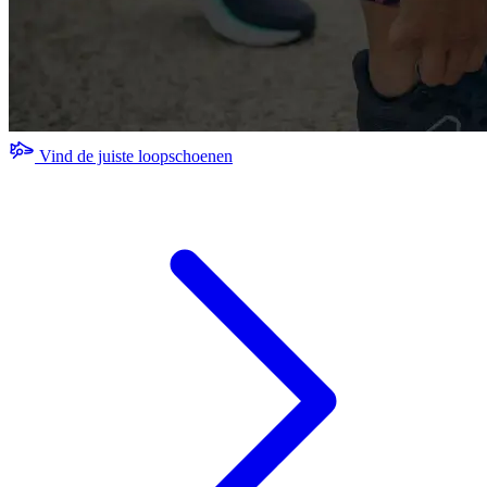
Vind de juiste loopschoenen