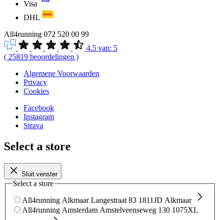
Visa
DHL
All4running
072 520 00 99
4.5
van:
5
(
25819
beoordelingen
)
Algemene Voorwaarden
Privacy
Cookies
Facebook
Instagram
Strava
Select a store
Sluit venster
Select a store
All4running Alkmaar
Langestraat 83
1811JD Alkmaar
All4running Amsterdam
Amstelveenseweg 130
1075XL