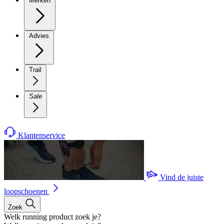
Merken
Advies
Trail
Sale
Klantenservice
Vind de juiste
loopschoenen
Zoek
Welk running product zoek je?