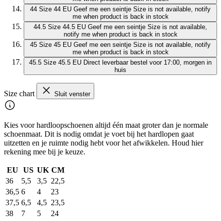
44
Size 44 EU
Geef me een seintje
Size is not available, notify
me when product is back in stock
44.5
Size 44.5 EU
Geef me een seintje
Size is not available,
notify me when product is back in stock
45
Size 45 EU
Geef me een seintje
Size is not available, notify
me when product is back in stock
45.5
Size 45.5 EU
Direct leverbaar
bestel voor 17:00, morgen in
huis
Size chart
Sluit venster
Kies voor hardloopschoenen altijd één maat groter dan je normale
schoenmaat. Dit is nodig omdat je voet bij het hardlopen gaat
uitzetten en je ruimte nodig hebt voor het afwikkelen. Houd hier
rekening mee bij je keuze.
EU
US
UK
CM
36
5,5
3,5
22,5
36,5
6
4
23
37,5
6,5
4,5
23,5
38
7
5
24