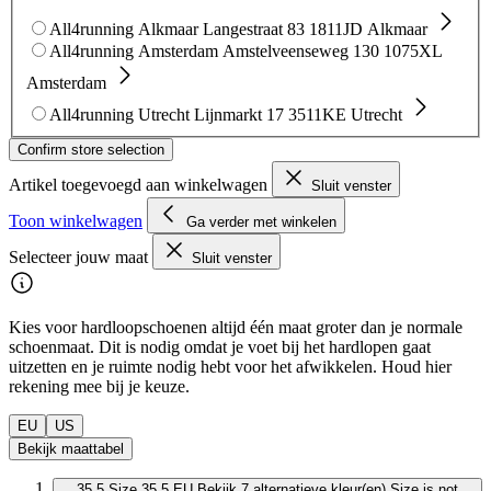
All4running Alkmaar
Langestraat 83
1811JD Alkmaar
All4running Amsterdam
Amstelveenseweg 130
1075XL
Amsterdam
All4running Utrecht
Lijnmarkt 17
3511KE Utrecht
Confirm store selection
Artikel toegevoegd aan winkelwagen
Sluit venster
Toon winkelwagen
Ga verder met winkelen
Selecteer jouw maat
Sluit venster
Kies voor hardloopschoenen altijd één maat groter dan je normale
schoenmaat. Dit is nodig omdat je voet bij het hardlopen gaat
uitzetten en je ruimte nodig hebt voor het afwikkelen. Houd hier
rekening mee bij je keuze.
EU
US
Bekijk maattabel
35.5
Size 35.5 EU
Bekijk 7 alternatieve kleur(en)
Size is not