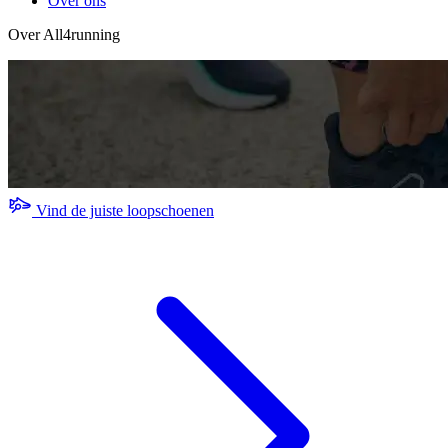
Over ons
Over All4running
Vind de juiste loopschoenen