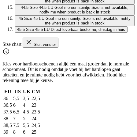
me when product is back in stock
44.5
Size 44.5 EU
Geef me een seintje
Size is not available,
notify me when product is back in stock
45
Size 45 EU
Geef me een seintje
Size is not available, notify
me when product is back in stock
45.5
Size 45.5 EU
Direct leverbaar
bestel nu, dinsdag in huis
Size chart
Sluit venster
Kies voor hardloopschoenen altijd één maat groter dan je normale
schoenmaat. Dit is nodig omdat je voet bij het hardlopen gaat
uitzetten en je ruimte nodig hebt voor het afwikkelen. Houd hier
rekening mee bij je keuze.
EU
US
UK
CM
36
5,5
3,5
22,5
36,5
6
4
23
37,5
6,5
4,5
23,5
38
7
5
24
38,5
7,5
5,5
24,5
39
8
6
25