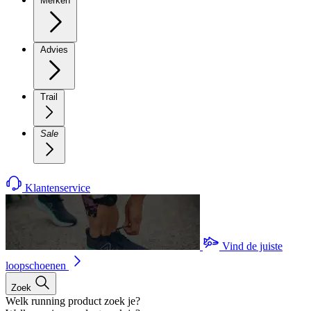
Merken
Advies
Trail
Sale
Klantenservice
Vind de juiste
loopschoenen
Zoek
Welk running product zoek je?