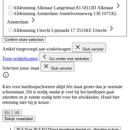
All4running Alkmaar
Langestraat 83
1811JD Alkmaar
All4running Amsterdam
Amstelveenseweg 130
1075XL
Amsterdam
All4running Utrecht
Lijnmarkt 17
3511KE Utrecht
Confirm store selection
Artikel toegevoegd aan winkelwagen
Sluit venster
Toon winkelwagen
Ga verder met winkelen
Selecteer jouw maat
Sluit venster
Kies voor hardloopschoenen altijd één maat groter dan je normale
schoenmaat. Dit is nodig omdat je voet bij het hardlopen gaat
uitzetten en je ruimte nodig hebt voor het afwikkelen. Houd hier
rekening mee bij je keuze.
EU
US
Bekijk maattabel
35.5
Size 35.5 EU
Direct leverbaar
bestel nu, dinsdag in huis