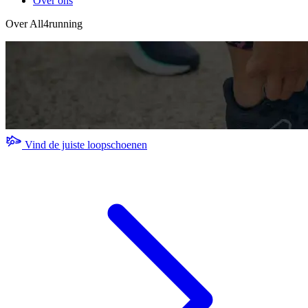
Over ons
Over All4running
Vind de juiste loopschoenen