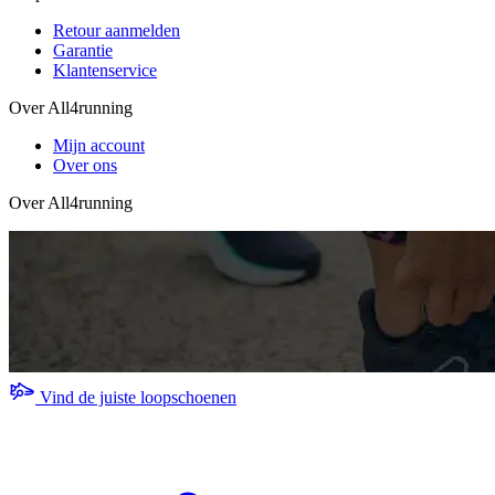
Retour aanmelden
Garantie
Klantenservice
Over All4running
Mijn account
Over ons
Over All4running
Vind de juiste loopschoenen