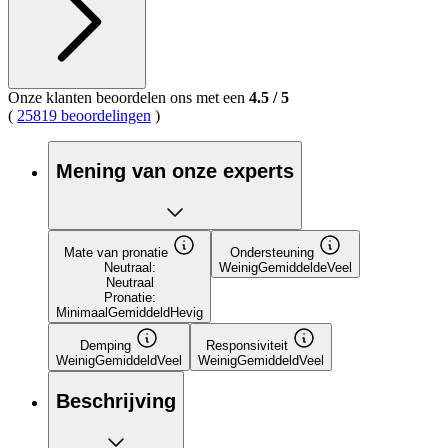
Onze klanten beoordelen ons met een
4.5
/
5
(
25819 beoordelingen
)
Mening van onze experts
Mate van pronatie
Ondersteuning
Neutraal:
Weinig
Gemiddelde
Veel
Neutraal
Pronatie:
Minimaal
Gemiddeld
Hevig
Demping
Responsiviteit
Weinig
Gemiddeld
Veel
Weinig
Gemiddeld
Veel
Beschrijving