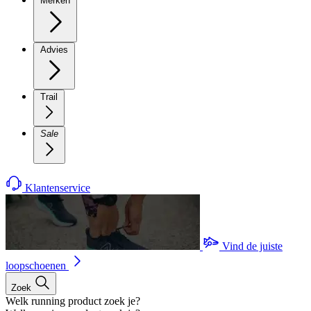
Merken
Advies
Trail
Sale
Klantenservice
Vind de juiste
loopschoenen
Zoek
Welk running product zoek je?