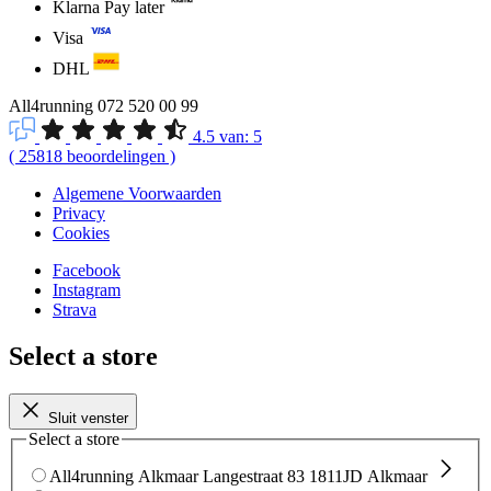
Klarna Pay later
Visa
DHL
All4running
072 520 00 99
4.5
van:
5
(
25818
beoordelingen
)
Algemene Voorwaarden
Privacy
Cookies
Facebook
Instagram
Strava
Select a store
Sluit venster
Select a store
All4running Alkmaar
Langestraat 83
1811JD Alkmaar