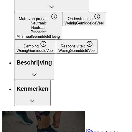
Mate van pronatie
Ondersteuning
Neutraal:
Weinig
Gemiddelde
Veel
Neutraal
Pronatie:
Minimaal
Gemiddeld
Hevig
Demping
Responsiviteit
Weinig
Gemiddeld
Veel
Weinig
Gemiddeld
Veel
Beschrijving
Kenmerken