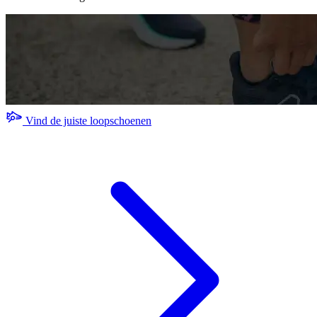
Vind de juiste loopschoenen