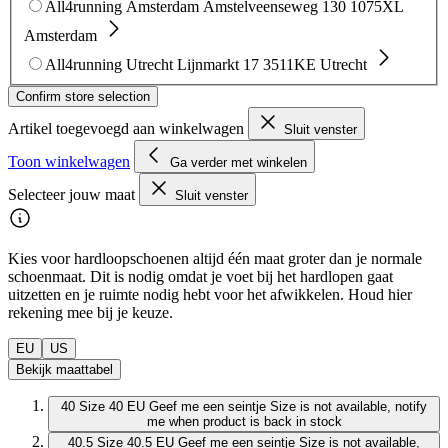
All4running Amsterdam
Amstelveenseweg 130
1075XL
Amsterdam
All4running Utrecht
Lijnmarkt 17
3511KE Utrecht
Confirm store selection
Artikel toegevoegd aan winkelwagen
Sluit venster
Toon winkelwagen
Ga verder met winkelen
Selecteer jouw maat
Sluit venster
Kies voor hardloopschoenen altijd één maat groter dan je normale
schoenmaat. Dit is nodig omdat je voet bij het hardlopen gaat
uitzetten en je ruimte nodig hebt voor het afwikkelen. Houd hier
rekening mee bij je keuze.
EU
US
Bekijk maattabel
40
Size 40 EU
Geef me een seintje
Size is not available, notify
me when product is back in stock
40.5
Size 40.5 EU
Geef me een seintje
Size is not available,