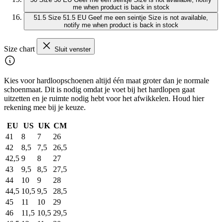
me when product is back in stock
51.5
Size 51.5 EU
Geef me een seintje
Size is not available,
notify me when product is back in stock
Size chart
Sluit venster
Kies voor hardloopschoenen altijd één maat groter dan je normale
schoenmaat. Dit is nodig omdat je voet bij het hardlopen gaat
uitzetten en je ruimte nodig hebt voor het afwikkelen. Houd hier
rekening mee bij je keuze.
EU
US
UK
CM
41
8
7
26
42
8,5
7,5
26,5
42,5
9
8
27
43
9,5
8,5
27,5
44
10
9
28
44,5
10,5
9,5
28,5
45
11
10
29
46
11,5
10,5
29,5