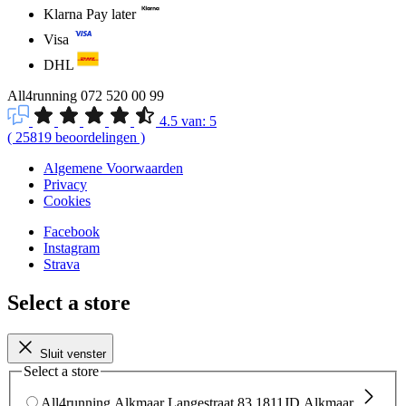
Klarna Pay later
Visa
DHL
All4running
072 520 00 99
4.5
van:
5
(
25819
beoordelingen
)
Algemene Voorwaarden
Privacy
Cookies
Facebook
Instagram
Strava
Select a store
Sluit venster
Select a store
All4running Alkmaar
Langestraat 83
1811JD Alkmaar