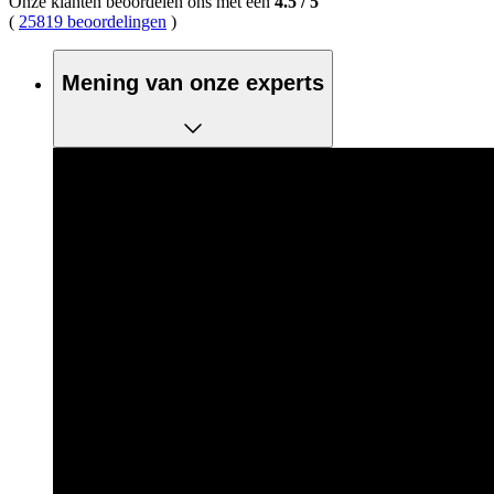
Onze klanten beoordelen ons met een
4.5
/
5
(
25819 beoordelingen
)
Mening van onze experts