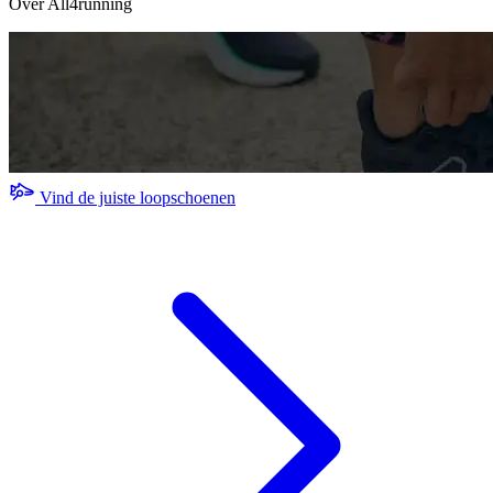
Over All4running
Vind de juiste loopschoenen