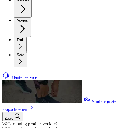
Merken
Advies
Trail
Sale
Klantenservice
Vind de juiste
loopschoenen
Zoek
Welk running product zoek je?