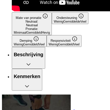
Mate van pronatie
Ondersteuning
Neutraal:
Weinig
Gemiddelde
Veel
Neutraal
Pronatie:
Minimaal
Gemiddeld
Hevig
Demping
Responsiviteit
Weinig
Gemiddeld
Veel
Weinig
Gemiddeld
Veel
Beschrijving
Kenmerken