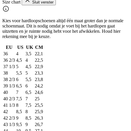
Size chart
Sluit venster
Kies voor hardloopschoenen altijd één maat groter dan je normale
schoenmaat. Dit is nodig omdat je voet bij het hardlopen gaat
uitzetten en je ruimte nodig hebt voor het afwikkelen. Houd hier
rekening mee bij je keuze.
EU
US
UK
CM
36
4
3,5
22,1
36 2/3
4,5
4
22,5
37 1/3
5
4,5
22,9
38
5,5
5
23,3
38 2/3
6
5,5
23,8
39 1/3
6,5
6
24,2
40
7
6,5
24,6
40 2/3
7,5
7
25
41 1/3
8
7,5
25,5
42
8,5
8
25,9
42 2/3
9
8,5
26,3
43 1/3
9,5
9
26,7
44
10
9,5
27,1