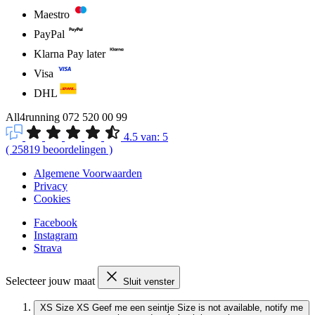
Maestro
PayPal
Klarna Pay later
Visa
DHL
All4running
072 520 00 99
4.5
van:
5
(
25819
beoordelingen
)
Algemene Voorwaarden
Privacy
Cookies
Facebook
Instagram
Strava
Selecteer jouw maat
Sluit venster
XS
Size XS
Geef me een seintje
Size is not available, notify me