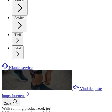
Merken
Advies
Trail
Sale
Klantenservice
Vind de juiste
loopschoenen
Zoek
Welk running product zoek je?