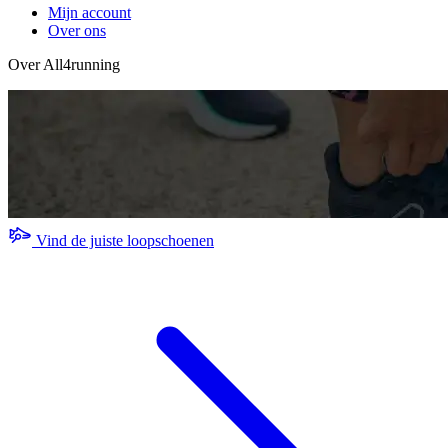
Mijn account
Over ons
Over All4running
Vind de juiste loopschoenen