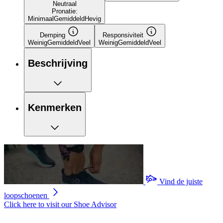
Neutraal
Pronatie:
Minimaal
Gemiddeld
Hevig
Demping
Responsiviteit
Weinig
Gemiddeld
Veel
Weinig
Gemiddeld
Veel
Beschrijving
Kenmerken
Vind de juiste
loopschoenen
Click here to visit our
Shoe Advisor