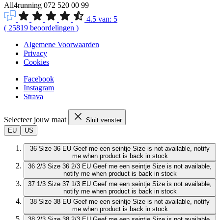
All4running
072 520 00 99
4.5
van:
5
(
25819
beoordelingen
)
Algemene Voorwaarden
Privacy
Cookies
Facebook
Instagram
Strava
Selecteer jouw maat
Sluit venster
EU
US
36
Size 36 EU
Geef me een seintje
Size is not available, notify
me when product is back in stock
36 2/3
Size 36 2/3 EU
Geef me een seintje
Size is not available,
notify me when product is back in stock
37 1/3
Size 37 1/3 EU
Geef me een seintje
Size is not available,
notify me when product is back in stock
38
Size 38 EU
Geef me een seintje
Size is not available, notify
me when product is back in stock
38 2/3
Size 38 2/3 EU
Geef me een seintje
Size is not available,