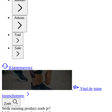
Merken
Advies
Trail
Sale
Klantenservice
Vind de juiste
loopschoenen
Zoek
Welk running product zoek je?