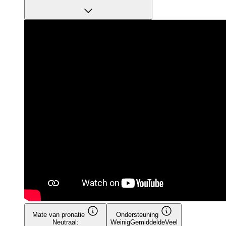
Mate van pronatie
Ondersteuning
Neutraal:
Weinig
Gemiddelde
Veel