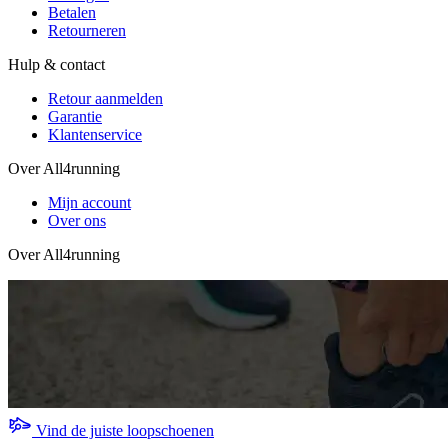
Betalen
Retourneren
Hulp & contact
Retour aanmelden
Garantie
Klantenservice
Over All4running
Mijn account
Over ons
Over All4running
Vind de juiste loopschoenen