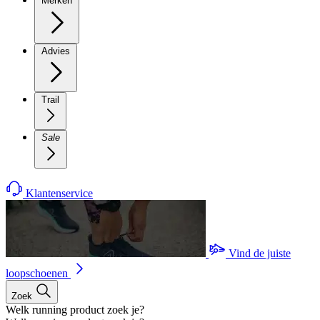
Merken
Advies
Trail
Sale
Klantenservice
Vind de juiste
loopschoenen
Zoek
Welk running product zoek je?