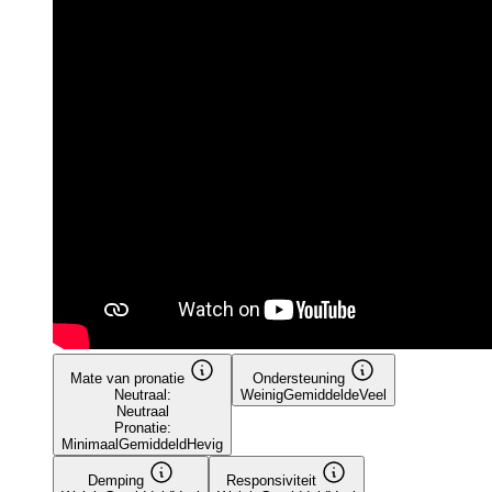
Mate van pronatie
Ondersteuning
Neutraal:
Weinig
Gemiddelde
Veel
Neutraal
Pronatie:
Minimaal
Gemiddeld
Hevig
Demping
Responsiviteit