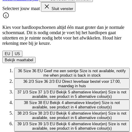
Selecteer jouw maat
Sluit venster
Kies voor hardloopschoenen altijd één maat groter dan je normale
schoenmaat. Dit is nodig omdat je voet bij het hardlopen gaat
uitzetten en je ruimte nodig hebt voor het afwikkelen. Houd hier
rekening mee bij je keuze.
EU
US
Bekijk maattabel
36
Size 36 EU
Geef me een seintje
Size is not available, notify
me when product is back in stock
36 2/3
Size 36 2/3 EU
Direct leverbaar
bestel voor 17:00,
maandag in huis
37 1/3
Size 37 1/3 EU
Bekijk 5 alternatieve kleur(en)
Size is not
available, see product in 5 alternative colour(s)
38
Size 38 EU
Bekijk 4 alternatieve kleur(en)
Size is not
available, see product in 4 alternative colour(s)
38 2/3
Size 38 2/3 EU
Bekijk 6 alternatieve kleur(en)
Size is not
available, see product in 6 alternative colour(s)
39 1/3
Size 39 1/3 EU
Bekijk 6 alternatieve kleur(en)
Size is not
available, see product in 6 alternative colour(s)