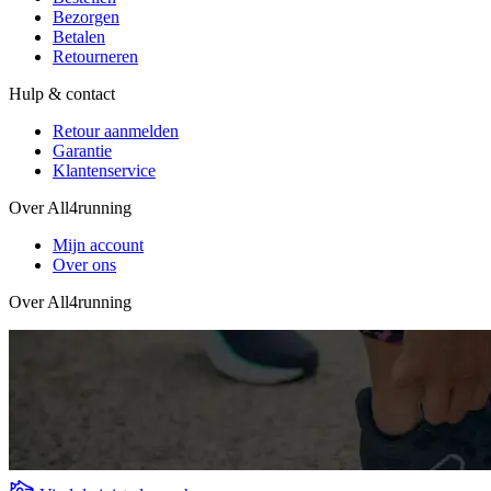
Bezorgen
Betalen
Retourneren
Hulp & contact
Retour aanmelden
Garantie
Klantenservice
Over All4running
Mijn account
Over ons
Over All4running