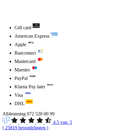
Gift card
American Express
Apple
Bancontact
Mastercard
Maestro
PayPal
Klarna Pay later
Visa
DHL
All4running
072 520 00 99
4.5
van:
5
(
25819
beoordelingen
)