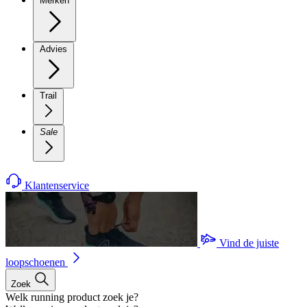
Merken
Advies
Trail
Sale
Klantenservice
Vind de juiste
loopschoenen
Zoek
Welk running product zoek je?