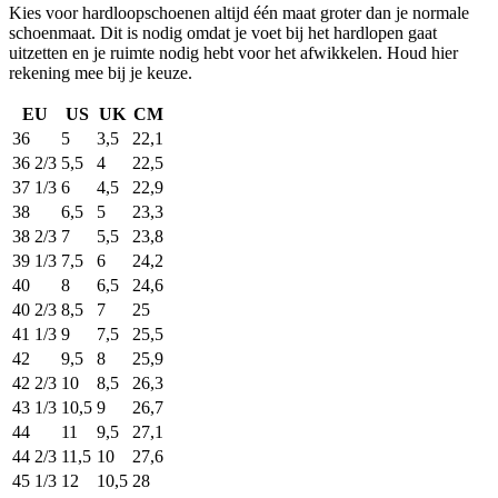
Kies voor hardloopschoenen altijd één maat groter dan je normale
schoenmaat. Dit is nodig omdat je voet bij het hardlopen gaat
uitzetten en je ruimte nodig hebt voor het afwikkelen. Houd hier
rekening mee bij je keuze.
EU
US
UK
CM
36
5
3,5
22,1
36 2/3
5,5
4
22,5
37 1/3
6
4,5
22,9
38
6,5
5
23,3
38 2/3
7
5,5
23,8
39 1/3
7,5
6
24,2
40
8
6,5
24,6
40 2/3
8,5
7
25
41 1/3
9
7,5
25,5
42
9,5
8
25,9
42 2/3
10
8,5
26,3
43 1/3
10,5
9
26,7
44
11
9,5
27,1
44 2/3
11,5
10
27,6
45 1/3
12
10,5
28