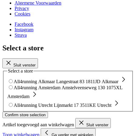
Algemene Voorwaarden
Privacy
Cookies
Facebook
Instagram
Strava
Select a store
Sluit venster
Select a store
All4running Alkmaar
Langestraat 83
1811JD Alkmaar
All4running Amsterdam
Amstelveenseweg 130
1075XL
Amsterdam
All4running Utrecht
Lijnmarkt 17
3511KE Utrecht
Confirm store selection
Artikel toegevoegd aan winkelwagen
Sluit venster
Toon winkelwagen
Ga verder met winkelen