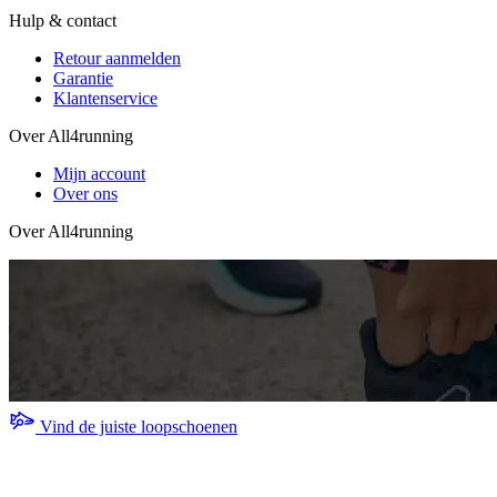
Hulp & contact
Retour aanmelden
Garantie
Klantenservice
Over All4running
Mijn account
Over ons
Over All4running
Vind de juiste loopschoenen