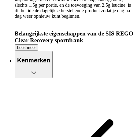
slechts 1,5g per portie, en de toevoeging van 2,5g leucine, is
dit het ideale dagelijkse herstellende product zodat je dag na
dag weer opnieuw kunt beginnen.
Belangrijkste eigenschappen van de SIS REGO
Clear Recovery sportdrank
Lees meer
Vult aan, herstelt en hydrateert Helpt het herstel na inspanning
te bevorderen Rijk aan eiwitten Mengt gemakkelijk met water
Kenmerken
Geschikt voor vegetariërs Ontworpen voor na de training
De wetenschap
Atleten die regelmatig trainen of op hoge intensiteit presteren,
hebben een dagelijkse oplossing nodig om
koolhydraatvoorraden aan te vullen en spieren te herstellen na
inspanning. Science in Sport maakt gebruik van de nieuwste
technologie in heldere eiwitten om REGO Clear Recovery te
creëren, een verfrissend product dat perfect is voor dagelijks
gebruik. De formule bevat een 1:1 verhouding van eiwitten en
koolhydraten om herstel na inspanning te ondersteunen. Met
21g koolhydraten en 20g heldere wei-eiwit isolaat is het de
perfecte mix om de aanvulling van spierglycogeenvoorraden