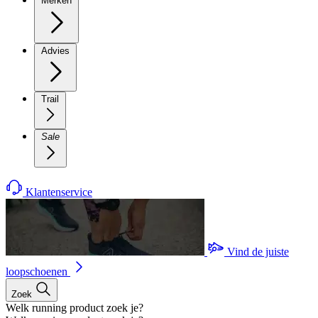
Merken
Advies
Trail
Sale
Klantenservice
Vind de juiste
loopschoenen
Zoek
Welk running product zoek je?