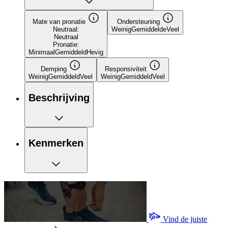
Mate van pronatie
Ondersteuning
Neutraal:
Weinig
Gemiddelde
Veel
Neutraal
Pronatie:
Minimaal
Gemiddeld
Hevig
Demping
Responsiviteit
Weinig
Gemiddeld
Veel
Weinig
Gemiddeld
Veel
Beschrijving
Kenmerken
Vind de juiste