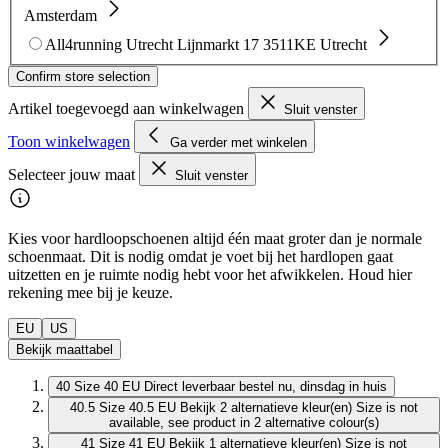
Amsterdam
All4running Utrecht
Lijnmarkt 17
3511KE Utrecht
Confirm store selection
Artikel toegevoegd aan winkelwagen
Sluit venster
Toon winkelwagen
Ga verder met winkelen
Selecteer jouw maat
Sluit venster
Kies voor hardloopschoenen altijd één maat groter dan je normale
schoenmaat. Dit is nodig omdat je voet bij het hardlopen gaat
uitzetten en je ruimte nodig hebt voor het afwikkelen. Houd hier
rekening mee bij je keuze.
EU
US
Bekijk maattabel
40
Size 40 EU
Direct leverbaar
bestel nu, dinsdag in huis
40.5
Size 40.5 EU
Bekijk 2 alternatieve kleur(en)
Size is not
available, see product in 2 alternative colour(s)
41
Size 41 EU
Bekijk 1 alternatieve kleur(en)
Size is not