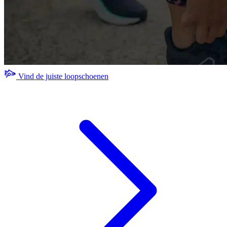
Vind de juiste loopschoenen