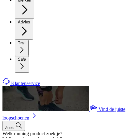
Merken
Advies
Trail
Sale
Klantenservice
Vind de juiste
loopschoenen
Zoek
Welk running product zoek je?