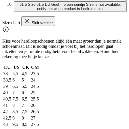
51.5
Size 51.5 EU
Geef me een seintje
Size is not available,
notify me when product is back in stock
Size chart
Sluit venster
Kies voor hardloopschoenen altijd één maat groter dan je normale
schoenmaat. Dit is nodig omdat je voet bij het hardlopen gaat
uitzetten en je ruimte nodig hebt voor het afwikkelen. Houd hier
rekening mee bij je keuze.
EU
US
UK
CM
38
5,5
4,5
23,5
38,5
6
5
24
39
6,5
5,5
24,5
40
7
6
25
40,5
7,5
6,5
25,5
41
8
7
26
42
8,5
7,5
26,5
42,5
9
8
27
43
9,5
8,5
27,5