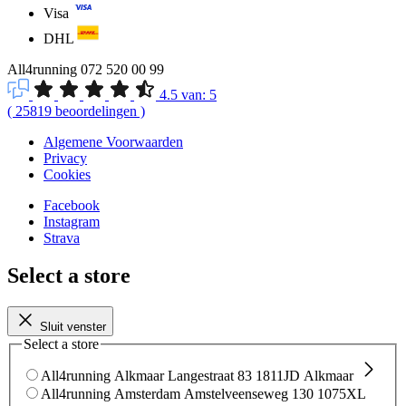
Visa
DHL
All4running
072 520 00 99
4.5
van:
5
(
25819
beoordelingen
)
Algemene Voorwaarden
Privacy
Cookies
Facebook
Instagram
Strava
Select a store
Sluit venster
Select a store
All4running Alkmaar
Langestraat 83
1811JD Alkmaar
All4running Amsterdam
Amstelveenseweg 130
1075XL