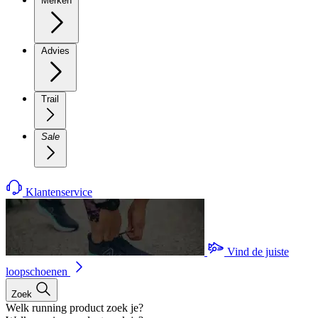
Merken
Advies
Trail
Sale
Klantenservice
Vind de juiste
loopschoenen
Zoek
Welk running product zoek je?