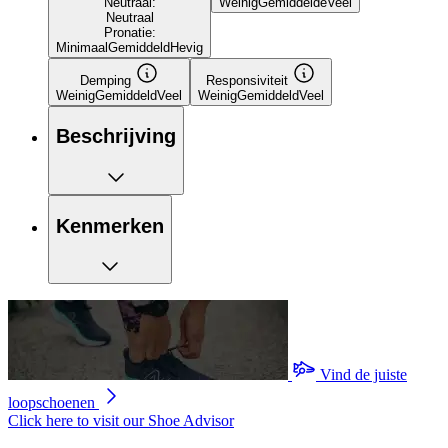
Neutraal:
Weinig
Gemiddelde
Veel
Neutraal
Pronatie:
Minimaal
Gemiddeld
Hevig
Demping
Responsiviteit
Weinig
Gemiddeld
Veel
Weinig
Gemiddeld
Veel
Beschrijving
Kenmerken
Vind de juiste
loopschoenen
Click here to visit our
Shoe Advisor