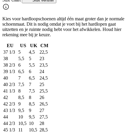
Sluit venster
Kies voor hardloopschoenen altijd één maat groter dan je normale
schoenmaat. Dit is nodig omdat je voet bij het hardlopen gaat
uitzetten en je ruimte nodig hebt voor het afwikkelen. Houd hier
rekening mee bij je keuze.
EU
US
UK
CM
37 1/3
5
4,5
22,5
38
5,5
5
23
38 2/3
6
5,5
23,5
39 1/3
6,5
6
24
40
7
6,5
24,5
40 2/3
7,5
7
25
41 1/3
8
7,5
25,5
42
8,5
8
26
42 2/3
9
8,5
26,5
43 1/3
9,5
9
27
44
10
9,5
27,5
44 2/3
10,5
10
28
45 1/3
11
10,5
28,5