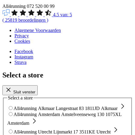
All4running
072 520 00 99
4.5
van:
5
(
25819
beoordelingen
)
Algemene Voorwaarden
Privacy
Cookies
Facebook
Instagram
Strava
Select a store
Sluit venster
Select a store
All4running Alkmaar
Langestraat 83
1811JD Alkmaar
All4running Amsterdam
Amstelveenseweg 130
1075XL
Amsterdam
All4running Utrecht
Lijnmarkt 17
3511KE Utrecht