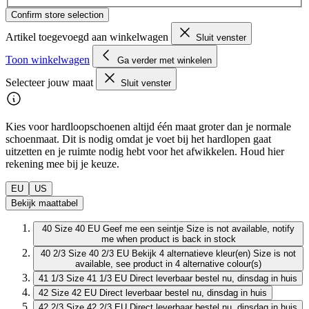
Confirm store selection
Artikel toegevoegd aan winkelwagen
Sluit venster
Toon winkelwagen
Ga verder met winkelen
Selecteer jouw maat
Sluit venster
Kies voor hardloopschoenen altijd één maat groter dan je normale
schoenmaat. Dit is nodig omdat je voet bij het hardlopen gaat
uitzetten en je ruimte nodig hebt voor het afwikkelen. Houd hier
rekening mee bij je keuze.
EU
US
Bekijk maattabel
40
Size 40 EU
Geef me een seintje
Size is not available, notify
me when product is back in stock
40 2/3
Size 40 2/3 EU
Bekijk 4 alternatieve kleur(en)
Size is not
available, see product in 4 alternative colour(s)
41 1/3
Size 41 1/3 EU
Direct leverbaar
bestel nu, dinsdag in huis
42
Size 42 EU
Direct leverbaar
bestel nu, dinsdag in huis
42 2/3
Size 42 2/3 EU
Direct leverbaar
bestel nu, dinsdag in huis