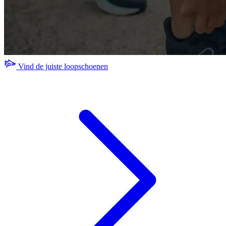
Vind de juiste loopschoenen