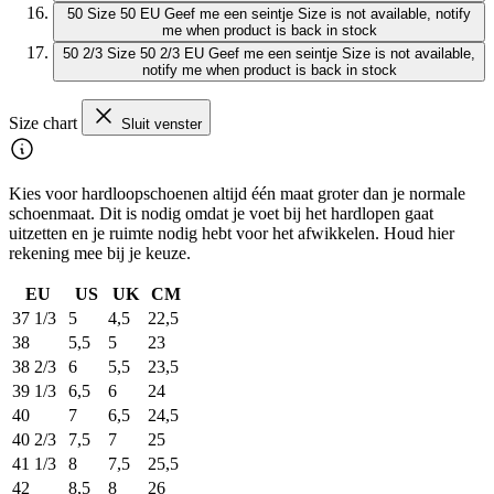
50
Size 50 EU
Geef me een seintje
Size is not available, notify
me when product is back in stock
50 2/3
Size 50 2/3 EU
Geef me een seintje
Size is not available,
notify me when product is back in stock
Size chart
Sluit venster
Kies voor hardloopschoenen altijd één maat groter dan je normale
schoenmaat. Dit is nodig omdat je voet bij het hardlopen gaat
uitzetten en je ruimte nodig hebt voor het afwikkelen. Houd hier
rekening mee bij je keuze.
EU
US
UK
CM
37 1/3
5
4,5
22,5
38
5,5
5
23
38 2/3
6
5,5
23,5
39 1/3
6,5
6
24
40
7
6,5
24,5
40 2/3
7,5
7
25
41 1/3
8
7,5
25,5
42
8,5
8
26