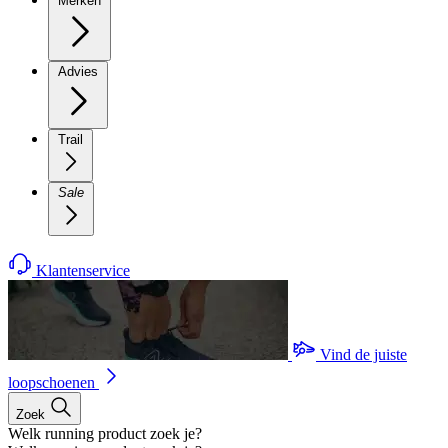
Merken
Advies
Trail
Sale
Klantenservice
Vind de juiste
loopschoenen
Zoek
Welk running product zoek je?