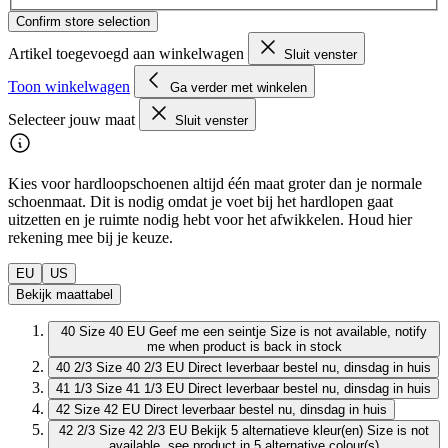
Confirm store selection
Artikel toegevoegd aan winkelwagen
Sluit venster
Toon winkelwagen
Ga verder met winkelen
Selecteer jouw maat
Sluit venster
Kies voor hardloopschoenen altijd één maat groter dan je normale
schoenmaat. Dit is nodig omdat je voet bij het hardlopen gaat
uitzetten en je ruimte nodig hebt voor het afwikkelen. Houd hier
rekening mee bij je keuze.
EU
US
Bekijk maattabel
40
Size 40 EU
Geef me een seintje
Size is not available, notify
me when product is back in stock
40 2/3
Size 40 2/3 EU
Direct leverbaar
bestel nu, dinsdag in huis
41 1/3
Size 41 1/3 EU
Direct leverbaar
bestel nu, dinsdag in huis
42
Size 42 EU
Direct leverbaar
bestel nu, dinsdag in huis
42 2/3
Size 42 2/3 EU
Bekijk 5 alternatieve kleur(en)
Size is not
available, see product in 5 alternative colour(s)