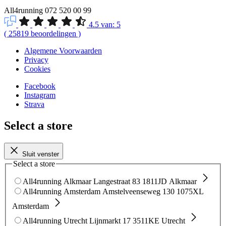
All4running
072 520 00 99
4.5
van:
5
(
25819
beoordelingen
)
Algemene Voorwaarden
Privacy
Cookies
Facebook
Instagram
Strava
Select a store
Sluit venster
Select a store
All4running Alkmaar
Langestraat 83
1811JD Alkmaar
All4running Amsterdam
Amstelveenseweg 130
1075XL
Amsterdam
All4running Utrecht
Lijnmarkt 17
3511KE Utrecht