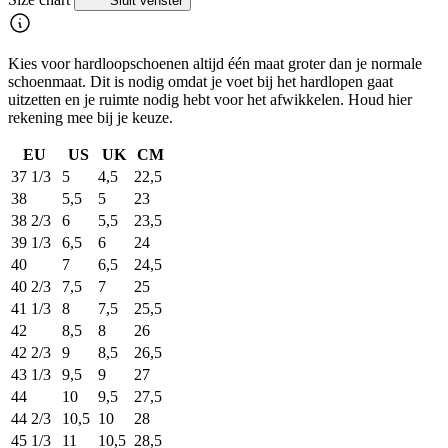
Sluit venster
Kies voor hardloopschoenen altijd één maat groter dan je normale
schoenmaat. Dit is nodig omdat je voet bij het hardlopen gaat
uitzetten en je ruimte nodig hebt voor het afwikkelen. Houd hier
rekening mee bij je keuze.
EU
US
UK
CM
37 1/3
5
4,5
22,5
38
5,5
5
23
38 2/3
6
5,5
23,5
39 1/3
6,5
6
24
40
7
6,5
24,5
40 2/3
7,5
7
25
41 1/3
8
7,5
25,5
42
8,5
8
26
42 2/3
9
8,5
26,5
43 1/3
9,5
9
27
44
10
9,5
27,5
44 2/3
10,5
10
28
45 1/3
11
10,5
28,5