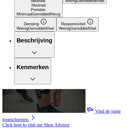
Neutraal:
Weinig
Gemiddelde
Veel
Neutraal
Pronatie:
Minimaal
Gemiddeld
Hevig
Demping
Responsiviteit
Weinig
Gemiddeld
Veel
Weinig
Gemiddeld
Veel
Beschrijving
Kenmerken
Vind de juiste
loopschoenen
Click here to visit our
Shoe Advisor