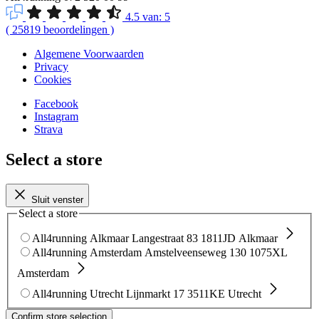
4.5
van:
5
(
25819
beoordelingen
)
Algemene Voorwaarden
Privacy
Cookies
Facebook
Instagram
Strava
Select a store
Sluit venster
Select a store
All4running Alkmaar
Langestraat 83
1811JD Alkmaar
All4running Amsterdam
Amstelveenseweg 130
1075XL
Amsterdam
All4running Utrecht
Lijnmarkt 17
3511KE Utrecht
Confirm store selection