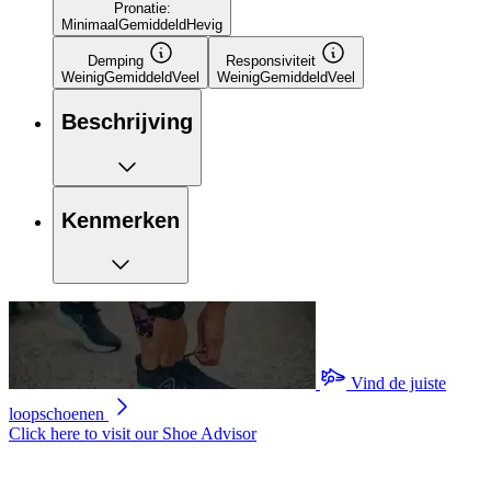
Pronatie:
Minimaal
Gemiddeld
Hevig
Demping
Responsiviteit
Weinig
Gemiddeld
Veel
Weinig
Gemiddeld
Veel
Beschrijving
Kenmerken
Vind de juiste
loopschoenen
Click here to visit our
Shoe Advisor