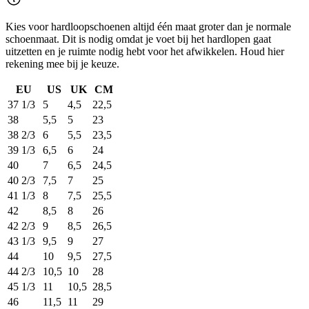
Kies voor hardloopschoenen altijd één maat groter dan je normale
schoenmaat. Dit is nodig omdat je voet bij het hardlopen gaat
uitzetten en je ruimte nodig hebt voor het afwikkelen. Houd hier
rekening mee bij je keuze.
EU
US
UK
CM
37 1/3
5
4,5
22,5
38
5,5
5
23
38 2/3
6
5,5
23,5
39 1/3
6,5
6
24
40
7
6,5
24,5
40 2/3
7,5
7
25
41 1/3
8
7,5
25,5
42
8,5
8
26
42 2/3
9
8,5
26,5
43 1/3
9,5
9
27
44
10
9,5
27,5
44 2/3
10,5
10
28
45 1/3
11
10,5
28,5
46
11,5
11
29