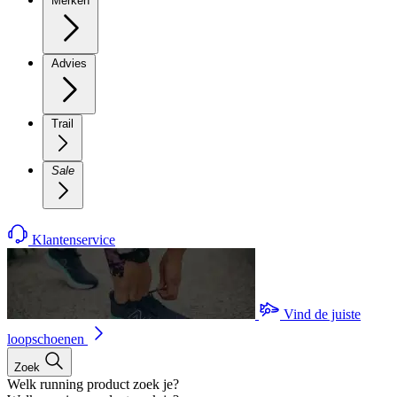
Merken
Advies
Trail
Sale
Klantenservice
Vind de juiste
loopschoenen
Zoek
Welk running product zoek je?