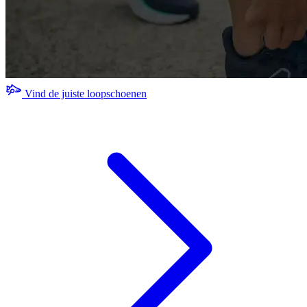
Vind de juiste loopschoenen