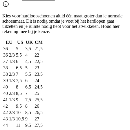
Kies voor hardloopschoenen altijd één maat groter dan je normale
schoenmaat. Dit is nodig omdat je voet bij het hardlopen gaat
uitzetten en je ruimte nodig hebt voor het afwikkelen. Houd hier
rekening mee bij je keuze.
EU
US
UK
CM
36
5
3,5
21,5
36 2/3
5,5
4
22
37 1/3
6
4,5
22,5
38
6,5
5
23
38 2/3
7
5,5
23,5
39 1/3
7,5
6
24
40
8
6,5
24,5
40 2/3
8,5
7
25
41 1/3
9
7,5
25,5
42
9,5
8
26
42 2/3
10
8,5
26,5
43 1/3
10,5
9
27
44
11
9,5
27,5