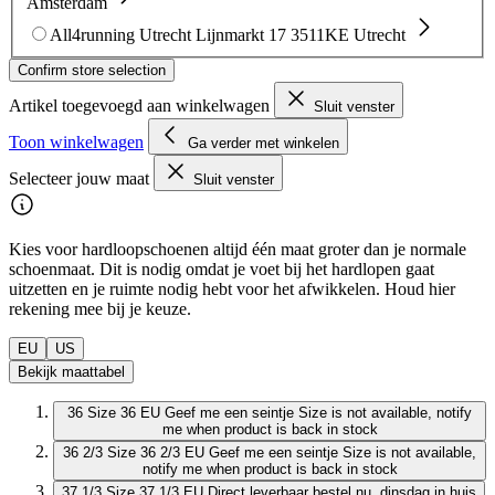
Amsterdam
All4running Utrecht
Lijnmarkt 17
3511KE Utrecht
Confirm store selection
Artikel toegevoegd aan winkelwagen
Sluit venster
Toon winkelwagen
Ga verder met winkelen
Selecteer jouw maat
Sluit venster
Kies voor hardloopschoenen altijd één maat groter dan je normale
schoenmaat. Dit is nodig omdat je voet bij het hardlopen gaat
uitzetten en je ruimte nodig hebt voor het afwikkelen. Houd hier
rekening mee bij je keuze.
EU
US
Bekijk maattabel
36
Size 36 EU
Geef me een seintje
Size is not available, notify
me when product is back in stock
36 2/3
Size 36 2/3 EU
Geef me een seintje
Size is not available,
notify me when product is back in stock
37 1/3
Size 37 1/3 EU
Direct leverbaar
bestel nu, dinsdag in huis