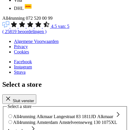
Visa
DHL
All4running
072 520 00 99
4.5
van:
5
(
25819
beoordelingen
)
Algemene Voorwaarden
Privacy
Cookies
Facebook
Instagram
Strava
Select a store
Sluit venster
Select a store
All4running Alkmaar
Langestraat 83
1811JD Alkmaar
All4running Amsterdam
Amstelveenseweg 130
1075XL