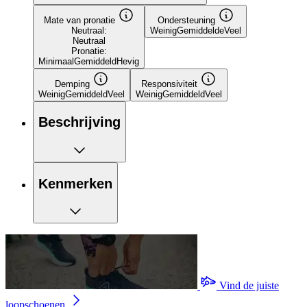
Mate van pronatie
Ondersteuning
Neutraal:
Weinig
Gemiddelde
Veel
Neutraal
Pronatie:
Minimaal
Gemiddeld
Hevig
Demping
Responsiviteit
Weinig
Gemiddeld
Veel
Weinig
Gemiddeld
Veel
Beschrijving
Kenmerken
Vind de juiste
loopschoenen