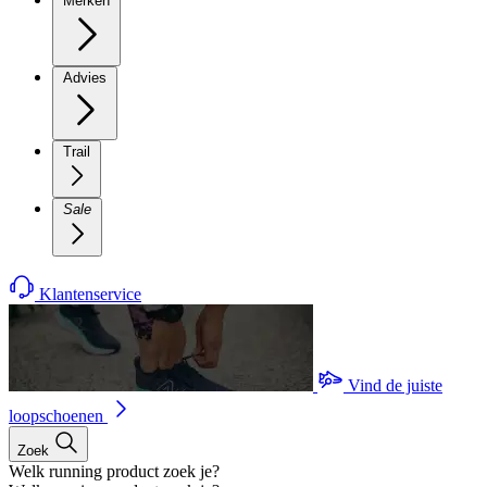
Merken
Advies
Trail
Sale
Klantenservice
Vind de juiste
loopschoenen
Zoek
Welk running product zoek je?