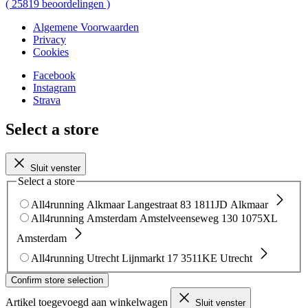
(
25819
beoordelingen
)
Algemene Voorwaarden
Privacy
Cookies
Facebook
Instagram
Strava
Select a store
Sluit venster
Select a store
All4running Alkmaar
Langestraat 83
1811JD Alkmaar
All4running Amsterdam
Amstelveenseweg 130
1075XL
Amsterdam
All4running Utrecht
Lijnmarkt 17
3511KE Utrecht
Confirm store selection
Artikel toegevoegd aan winkelwagen
Sluit venster