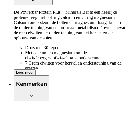
De Powerbar Protein Plus + Minerals Bar is een heerlijke
proteïne reep met 161 mg calcium en 71 mg magnesium.
Calsium ondersteunt de botten en magnesium draagt bij aan
de ondersteuning van een normaal metabolisme. Tevens bevat
de reep eiwitten ter ondersteuning van het herstel en de
opbouw van de spieren.
Doos met 30 repen
Met calcium en magnesium om de
eiwit-/energiestofwisseling te ondersteunen
7 Gram eiwitten voor herstel en ondersteuning van de
spieren
Lees meer
Consumeren ná de training
1-3 Repen per dag
Kenmerken
1 Reep is 35 gram
Geschikt voor vegetariërs
Aspartaamvrij
Voedingswaarden
Per reep (35 gram)
640
Energie kJ (kcal)
(152,95)
Vet
6,76 g
waarvan verzadigd
4,55 g