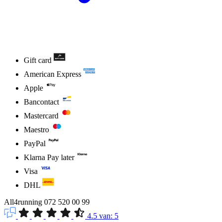
Gift card
American Express
Apple
Bancontact
Mastercard
Maestro
PayPal
Klarna Pay later
Visa
DHL
All4running
072 520 00 99
4.5
van:
5