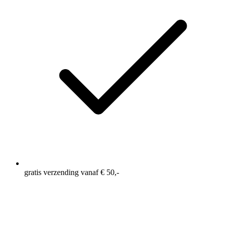
Koolhydraten
16,45 g
waarvan suikers
10,15 g
Vezels
0,67 g
Eiwitten
7 g
Zout
0,04 g
gratis verzending vanaf € 50,-