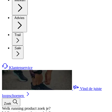
Merken
Advies
Trail
Sale
Klantenservice
Vind de juiste
loopschoenen
Zoek
Welk running product zoek je?