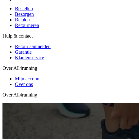
Bestellen
Bezorgen
Betalen
Retourneren
Hulp & contact
Retour aanmelden
Garantie
Klantenservice
Over All4running
Mijn account
Over ons
Over All4running