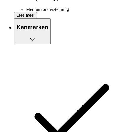
Medium ondersteuning
Geschikt voor een rustige duurloop
Lees meer
Voorgevulde vaste cups
Racerback-design voor extra comfort
Kenmerken
Pullover voor een aansluitende pasvorm
Gemaakt van gerecycled polyester