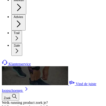
Merken
Advies
Trail
Sale
Klantenservice
Vind de juiste
loopschoenen
Zoek
Welk running product zoek je?