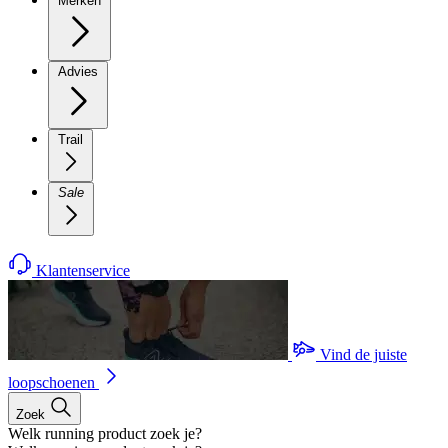
Merken
Advies
Trail
Sale
Klantenservice
Vind de juiste
loopschoenen
Zoek
Welk running product zoek je?