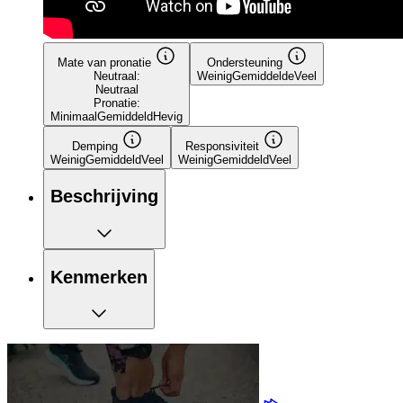
Mate van pronatie
Ondersteuning
Neutraal:
Weinig
Gemiddelde
Veel
Neutraal
Pronatie:
Minimaal
Gemiddeld
Hevig
Demping
Responsiviteit
Weinig
Gemiddeld
Veel
Weinig
Gemiddeld
Veel
Beschrijving
Kenmerken