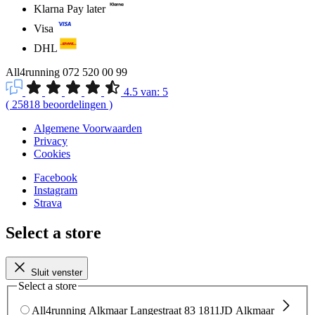
Klarna Pay later
Visa
DHL
All4running
072 520 00 99
4.5
van:
5
(
25818
beoordelingen
)
Algemene Voorwaarden
Privacy
Cookies
Facebook
Instagram
Strava
Select a store
Sluit venster
Select a store
All4running Alkmaar
Langestraat 83
1811JD Alkmaar