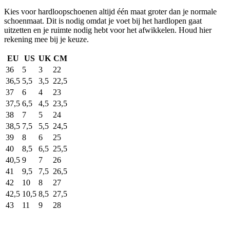
Kies voor hardloopschoenen altijd één maat groter dan je normale
schoenmaat. Dit is nodig omdat je voet bij het hardlopen gaat
uitzetten en je ruimte nodig hebt voor het afwikkelen. Houd hier
rekening mee bij je keuze.
EU
US
UK
CM
36
5
3
22
36,5
5,5
3,5
22,5
37
6
4
23
37,5
6,5
4,5
23,5
38
7
5
24
38,5
7,5
5,5
24,5
39
8
6
25
40
8,5
6,5
25,5
40,5
9
7
26
41
9,5
7,5
26,5
42
10
8
27
42,5
10,5
8,5
27,5
43
11
9
28