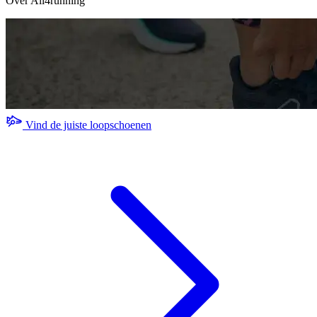
Over All4running
Vind de juiste loopschoenen