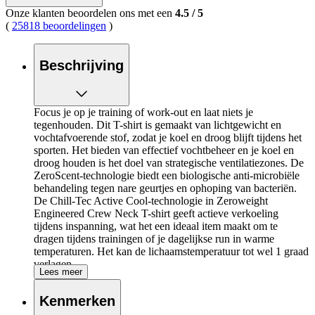
Onze klanten beoordelen ons met een
4.5
/
5
(
25818 beoordelingen
)
Beschrijving
Focus je op je training of work-out en laat niets je
tegenhouden. Dit T-shirt is gemaakt van lichtgewicht en
vochtafvoerende stof, zodat je koel en droog blijft tijdens het
sporten. Het bieden van effectief vochtbeheer en je koel en
droog houden is het doel van strategische ventilatiezones. De
ZeroScent-technologie biedt een biologische anti-microbiële
behandeling tegen nare geurtjes en ophoping van bacteriën.
De Chill-Tec Active Cool-technologie in Zeroweight
Engineered Crew Neck T-shirt geeft actieve verkoeling
tijdens inspanning, wat het een ideaal item maakt om te
dragen tijdens trainingen of je dagelijkse run in warme
temperaturen. Het kan de lichaamstemperatuur tot wel 1 graad
verlagen.
Lees meer
Met dit T-shirt van Odlo ben je klaar voor al je
Kenmerken
buitenactiviteiten!