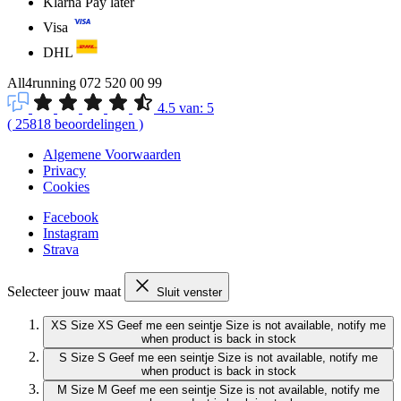
Klarna Pay later
Visa
DHL
All4running
072 520 00 99
4.5
van:
5
(
25818
beoordelingen
)
Algemene Voorwaarden
Privacy
Cookies
Facebook
Instagram
Strava
Selecteer jouw maat
Sluit venster
XS
Size XS
Geef me een seintje
Size is not available, notify me
when product is back in stock
S
Size S
Geef me een seintje
Size is not available, notify me
when product is back in stock
M
Size M
Geef me een seintje
Size is not available, notify me