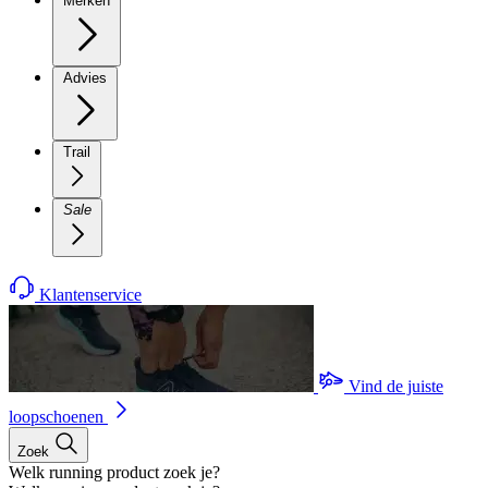
Merken
Advies
Trail
Sale
Klantenservice
Vind de juiste
loopschoenen
Zoek
Welk running product zoek je?