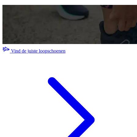
Vind de juiste loopschoenen