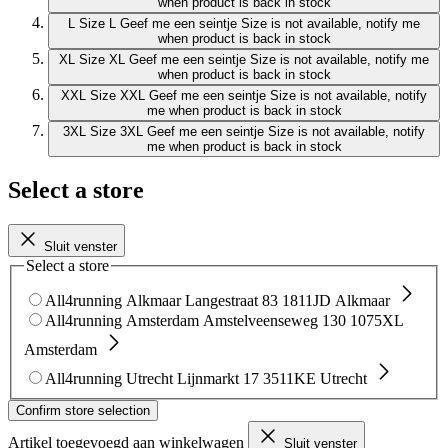
when product is back in stock
L
Size L
Geef me een seintje
Size is not available, notify me
when product is back in stock
XL
Size XL
Geef me een seintje
Size is not available, notify me
when product is back in stock
XXL
Size XXL
Geef me een seintje
Size is not available, notify
me when product is back in stock
3XL
Size 3XL
Geef me een seintje
Size is not available, notify
me when product is back in stock
Select a store
Sluit venster
Select a store
All4running Alkmaar
Langestraat 83
1811JD Alkmaar
All4running Amsterdam
Amstelveenseweg 130
1075XL
Amsterdam
All4running Utrecht
Lijnmarkt 17
3511KE Utrecht
Confirm store selection
Artikel toegevoegd aan winkelwagen
Sluit venster