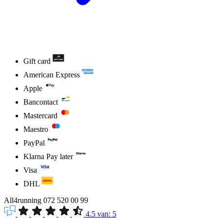
Gift card
American Express
Apple
Bancontact
Mastercard
Maestro
PayPal
Klarna Pay later
Visa
DHL
All4running
072 520 00 99
4.5
van:
5