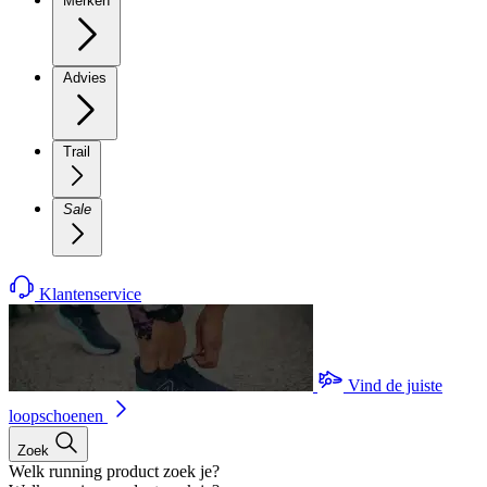
Merken
Advies
Trail
Sale
Klantenservice
Vind de juiste
loopschoenen
Zoek
Welk running product zoek je?