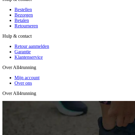
Bestellen
Bezorgen
Betalen
Retourneren
Hulp & contact
Retour aanmelden
Garantie
Klantenservice
Over All4running
Mijn account
Over ons
Over All4running