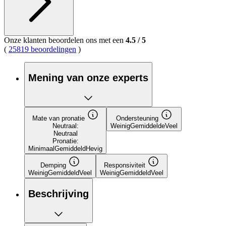
Onze klanten beoordelen ons met een
4.5
/
5
(
25819 beoordelingen
)
Mening van onze experts
Mate van pronatie
Ondersteuning
Neutraal:
Weinig
Gemiddelde
Veel
Neutraal
Pronatie:
Minimaal
Gemiddeld
Hevig
Demping
Responsiviteit
Weinig
Gemiddeld
Veel
Weinig
Gemiddeld
Veel
Beschrijving