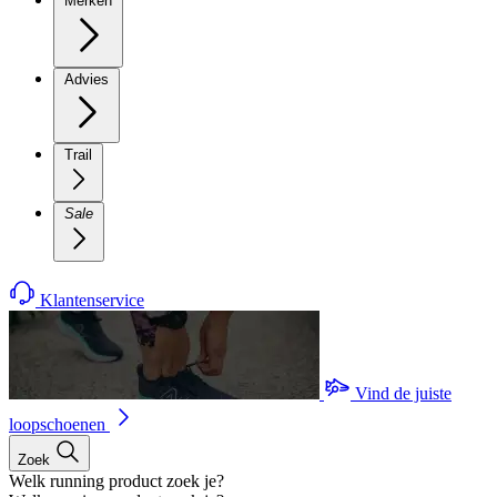
Merken
Advies
Trail
Sale
Klantenservice
Vind de juiste
loopschoenen
Zoek
Welk running product zoek je?