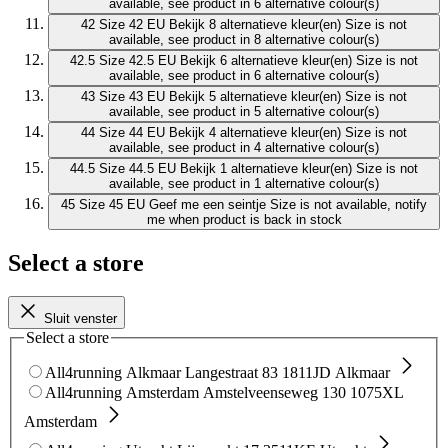
available, see product in 6 alternative colour(s)
42
Size 42 EU
Bekijk 8 alternatieve kleur(en)
Size is not
available, see product in 8 alternative colour(s)
42.5
Size 42.5 EU
Bekijk 6 alternatieve kleur(en)
Size is not
available, see product in 6 alternative colour(s)
43
Size 43 EU
Bekijk 5 alternatieve kleur(en)
Size is not
available, see product in 5 alternative colour(s)
44
Size 44 EU
Bekijk 4 alternatieve kleur(en)
Size is not
available, see product in 4 alternative colour(s)
44.5
Size 44.5 EU
Bekijk 1 alternatieve kleur(en)
Size is not
available, see product in 1 alternative colour(s)
45
Size 45 EU
Geef me een seintje
Size is not available, notify
me when product is back in stock
Select a store
Sluit venster
Select a store
All4running Alkmaar
Langestraat 83
1811JD Alkmaar
All4running Amsterdam
Amstelveenseweg 130
1075XL
Amsterdam