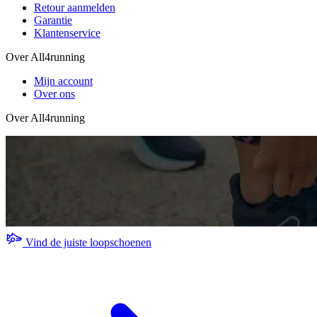
Retour aanmelden
Garantie
Klantenservice
Over All4running
Mijn account
Over ons
Over All4running
Vind de juiste loopschoenen