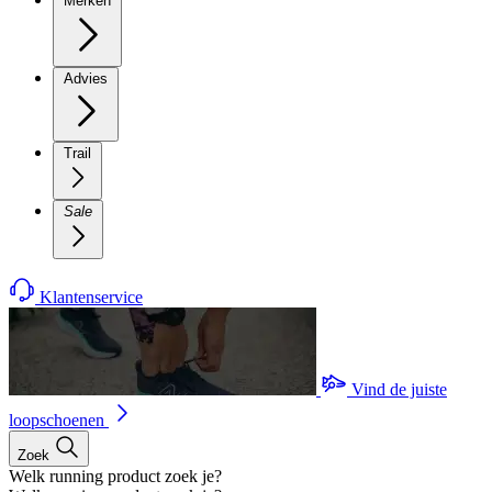
Merken
Advies
Trail
Sale
Klantenservice
Vind de juiste
loopschoenen
Zoek
Welk running product zoek je?