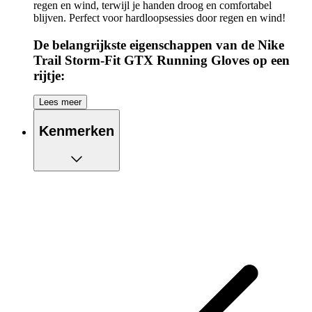
regen en wind, terwijl je handen droog en comfortabel
blijven. Perfect voor hardloopsessies door regen en wind!
De belangrijkste eigenschappen van de Nike
Trail Storm-Fit GTX Running Gloves op een
rijtje:
Nike Storm-FIT technologie biedt comfort bij nat en
Lees meer
winderig weer
GORE-TEX Windstopper laag beschermt tegen regen
Kenmerken
en wind
Ontworpen om je droog en comfortabel te houden bij
zware weersomstandigheden