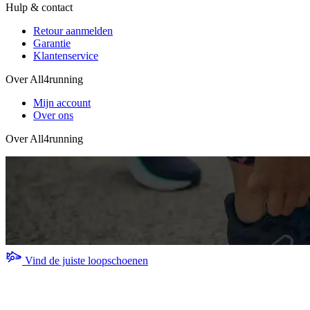
Hulp & contact
Retour aanmelden
Garantie
Klantenservice
Over All4running
Mijn account
Over ons
Over All4running
Vind de juiste loopschoenen