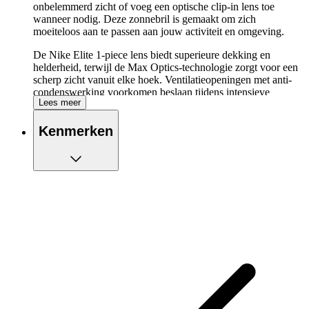
onbelemmerd zicht of voeg een optische clip-in lens toe
wanneer nodig. Deze zonnebril is gemaakt om zich
moeiteloos aan te passen aan jouw activiteit en omgeving.
De Nike Elite 1-piece lens biedt superieure dekking en
helderheid, terwijl de Max Optics-technologie zorgt voor een
scherp zicht vanuit elke hoek. Ventilatieopeningen met anti-
condenswerking voorkomen beslaan tijdens intensieve
Lees meer
inspanning. De verstelbare pootjes met rubberen sleeves
bieden optimale grip en comfort, terwijl de zwevende neuspad
Kenmerken
de luchtcirculatie verbetert en schokken absorbeert.
Het lichte frame is vervaardigd uit geïnjecteerd materiaal dat
voor minstens 45% bestaat uit castorolie — een duurzamere
keuze zonder concessies aan sterkte of flexibiliteit. De Nike
Show X Rush biedt daarnaast 100% bescherming tegen
UVA- en UVB-straling en een aerodynamisch, halfomrand
ontwerp dat prestaties, comfort en stijl perfect in balans
brengt.
De belangrijkste eigenschappen van de Nike
Show X Rush E Sunglasses op een rijtje:
Nike Elite 1-piece lens biedt superieure dekking en
helderheid