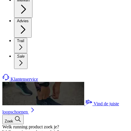
Merken
Advies
Trail
Sale
Klantenservice
Vind de juiste
loopschoenen
Zoek
Welk running product zoek je?