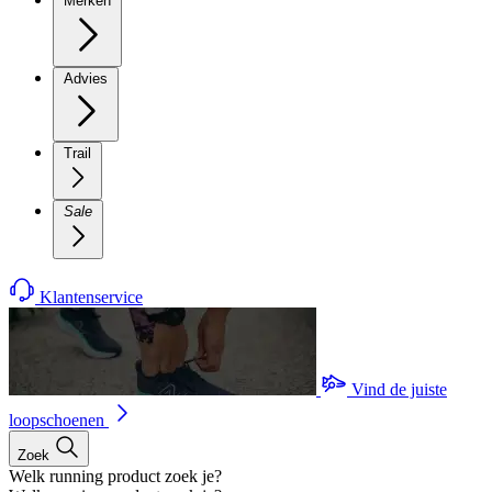
Merken
Advies
Trail
Sale
Klantenservice
Vind de juiste
loopschoenen
Zoek
Welk running product zoek je?