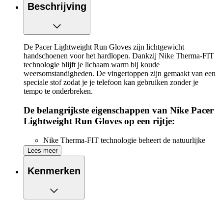
Beschrijving
De Pacer Lightweight Run Gloves zijn lichtgewicht
handschoenen voor het hardlopen. Dankzij Nike Therma-FIT
technologie blijft je lichaam warm bij koude
weersomstandigheden. De vingertoppen zijn gemaakt van een
speciale stof zodat je je telefoon kan gebruiken zonder je
tempo te onderbreken.
De belangrijkste eigenschappen van Nike Pacer
Lightweight Run Gloves op een rijtje:
Nike Therma-FIT technologie beheert de natuurlijke
warmte van je lichaam om je warm te houden
Lees meer
Zweetafvoerende manchet helpt je droog te blijven
tijdens het hardlopen
Kenmerken
Manchet Lip maakt het gemakkelijk om de
handschoenen aan en uit te trekken