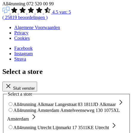
All4running
072 520 00 99
4.5
van:
5
(
25819
beoordelingen
)
Algemene Voorwaarden
Privacy
Cookies
Facebook
Instagram
Strava
Select a store
Sluit venster
Select a store
All4running Alkmaar
Langestraat 83
1811JD Alkmaar
All4running Amsterdam
Amstelveenseweg 130
1075XL
Amsterdam
All4running Utrecht
Lijnmarkt 17
3511KE Utrecht