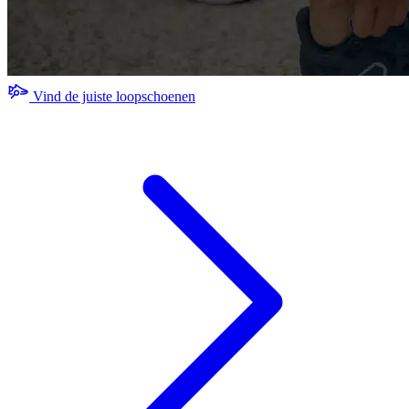
Vind de juiste loopschoenen