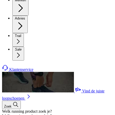
Merken
Advies
Trail
Sale
Klantenservice
Vind de juiste
loopschoenen
Zoek
Welk running product zoek je?