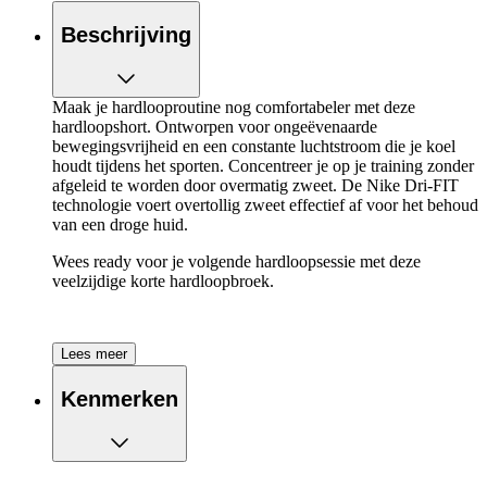
Beschrijving
Maak je hardlooproutine nog comfortabeler met deze
hardloopshort. Ontworpen voor ongeëvenaarde
bewegingsvrijheid en een constante luchtstroom die je koel
houdt tijdens het sporten. Concentreer je op je training zonder
afgeleid te worden door overmatig zweet. De Nike Dri-FIT
technologie voert overtollig zweet effectief af voor het behoud
van een droge huid.
Wees ready voor je volgende hardloopsessie met deze
veelzijdige korte hardloopbroek.
Lees meer
De kenmerken van de Nike One Swoosh Dri-
FIT Mid-Rise Brief-Lined Shorts op een rijtje:
Kenmerken
Short ontworpen voor extra bewegingsvrijheid en
ventilatie
Nike Dri-FIT technologie voert overtollig zweet
effectief af voor het behoud van een droge huid