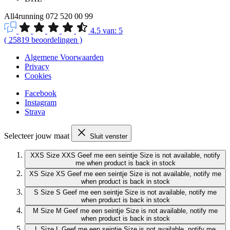
All4running
072 520 00 99
4.5
van:
5
(
25819
beoordelingen
)
Algemene Voorwaarden
Privacy
Cookies
Facebook
Instagram
Strava
Selecteer jouw maat
Sluit venster
XXS
Size XXS
Geef me een seintje
Size is not available, notify
me when product is back in stock
XS
Size XS
Geef me een seintje
Size is not available, notify me
when product is back in stock
S
Size S
Geef me een seintje
Size is not available, notify me
when product is back in stock
M
Size M
Geef me een seintje
Size is not available, notify me
when product is back in stock
L
Size L
Geef me een seintje
Size is not available, notify me