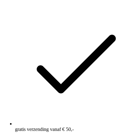
Eén enveloppezak, om je kleinere benodigdheden in op
te bergen
Hoge brede elastische tailleband voor extra
ondersteuning
gratis verzending vanaf € 50,-