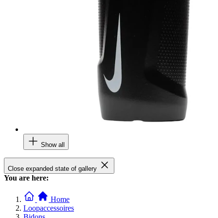
Show all
Close expanded state of gallery
You are here:
Home
Loopaccessoires
Bidons