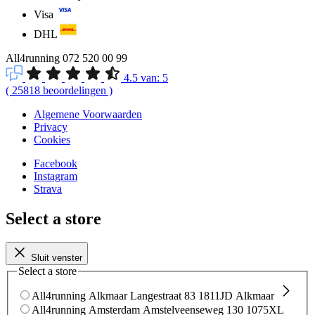
Visa
DHL
All4running
072 520 00 99
4.5
van:
5
(
25818
beoordelingen
)
Algemene Voorwaarden
Privacy
Cookies
Facebook
Instagram
Strava
Select a store
Sluit venster
Select a store
All4running Alkmaar
Langestraat 83
1811JD Alkmaar
All4running Amsterdam
Amstelveenseweg 130
1075XL