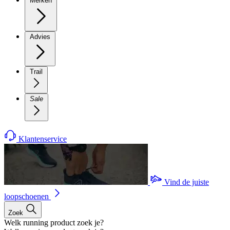
Merken
Advies
Trail
Sale
Klantenservice
Vind de juiste
loopschoenen
Zoek
Welk running product zoek je?