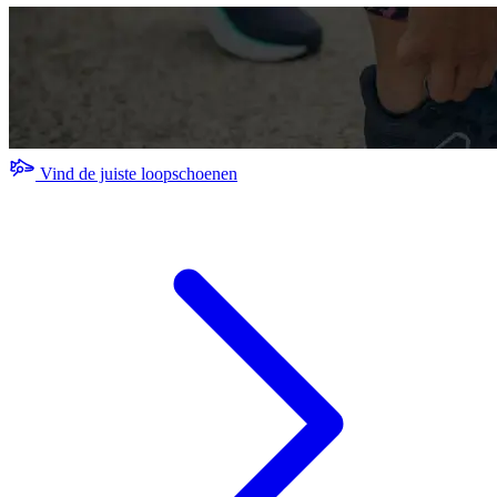
Vind de juiste loopschoenen