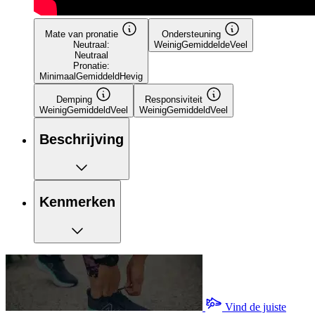
Mate van pronatie
Ondersteuning
Neutraal:
Weinig
Gemiddelde
Veel
Neutraal
Pronatie:
Minimaal
Gemiddeld
Hevig
Demping
Responsiviteit
Weinig
Gemiddeld
Veel
Weinig
Gemiddeld
Veel
Beschrijving
Kenmerken
Vind de juiste