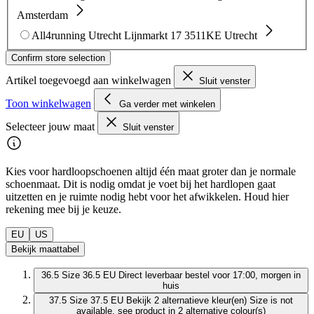
Amsterdam
All4running Utrecht
Lijnmarkt 17
3511KE Utrecht
Confirm store selection
Artikel toegevoegd aan winkelwagen
Sluit venster
Toon winkelwagen
Ga verder met winkelen
Selecteer jouw maat
Sluit venster
Kies voor hardloopschoenen altijd één maat groter dan je normale
schoenmaat. Dit is nodig omdat je voet bij het hardlopen gaat
uitzetten en je ruimte nodig hebt voor het afwikkelen. Houd hier
rekening mee bij je keuze.
EU
US
Bekijk maattabel
36.5
Size 36.5 EU
Direct leverbaar
bestel voor 17:00, morgen in
huis
37.5
Size 37.5 EU
Bekijk 2 alternatieve kleur(en)
Size is not
available, see product in 2 alternative colour(s)