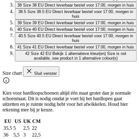
38
Size 38 EU
Direct leverbaar
bestel voor 17:00, morgen in huis
38.5
Size 38.5 EU
Direct leverbaar
bestel voor 17:00, morgen in
huis
39
Size 39 EU
Direct leverbaar
bestel voor 17:00, morgen in huis
40
Size 40 EU
Direct leverbaar
bestel voor 17:00, morgen in huis
40.5
Size 40.5 EU
Direct leverbaar
bestel voor 17:00, morgen in
huis
41
Size 41 EU
Direct leverbaar
bestel voor 17:00, morgen in huis
42
Size 42 EU
Bekijk 1 alternatieve kleur(en)
Size is not
available, see product in 1 alternative colour(s)
Size chart
Sluit venster
Kies voor hardloopschoenen altijd één maat groter dan je normale
schoenmaat. Dit is nodig omdat je voet bij het hardlopen gaat
uitzetten en je ruimte nodig hebt voor het afwikkelen. Houd hier
rekening mee bij je keuze.
EU
US
UK
CM
35,5
5
2,5
22
36
5,5
3
22,5