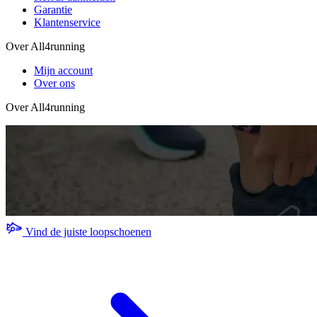
Garantie
Klantenservice
Over All4running
Mijn account
Over ons
Over All4running
Vind de juiste loopschoenen