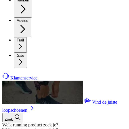
Merken
Advies
Trail
Sale
Klantenservice
Vind de juiste
loopschoenen
Zoek
Welk running product zoek je?