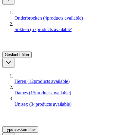
Onderbroeken
(
4
products available
)
Sokken
(
57
products available
)
Geslacht
filter
Heren
(
12
products available
)
Dames
(
15
products available
)
Unisex
(
34
products available
)
Type sokken
filter