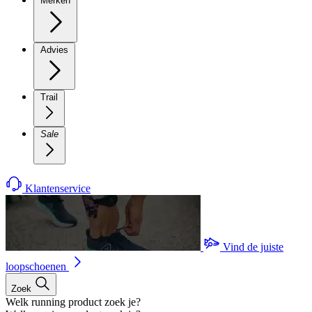
Merken
Advies
Trail
Sale
Klantenservice
Vind de juiste
loopschoenen
Zoek
Welk running product zoek je?