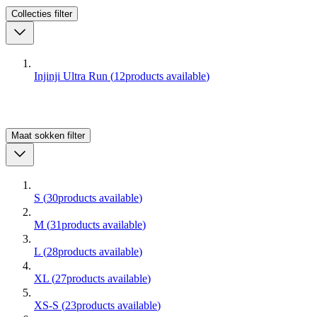
Collecties
filter
Injinji Ultra Run
(
12
products available
)
Maat sokken
filter
S
(
30
products available
)
M
(
31
products available
)
L
(
28
products available
)
XL
(
27
products available
)
XS-S
(
23
products available
)