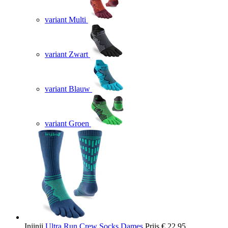
variant Multi
variant Zwart
variant Blauw
variant Groen
Injinji
Ultra Run Crew Socks Dames
Prijs
€ 22,95