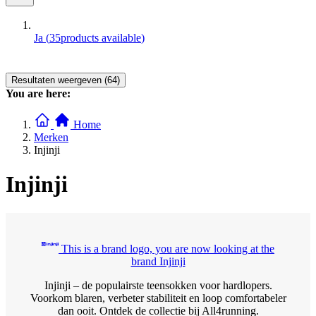
Ja
(
35
products available
)
Resultaten weergeven (64)
You are here:
Home
Merken
Injinji
Injinji
This is a brand logo, you are now looking at the
brand Injinji
Injinji – de populairste teensokken voor hardlopers.
Voorkom blaren, verbeter stabiliteit en loop comfortabeler
dan ooit. Ontdek de collectie bij All4running.