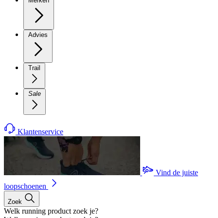
Merken
Advies
Trail
Sale
Klantenservice
Vind de juiste
loopschoenen
Zoek
Welk running product zoek je?