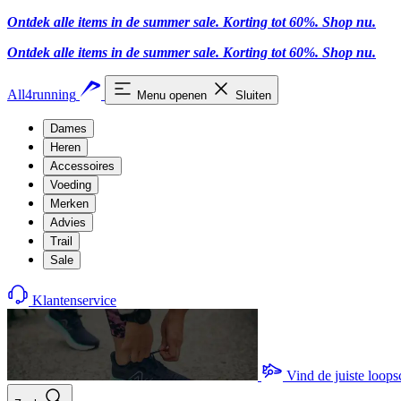
Ontdek alle items in de summer sale. Korting tot 60%.
Shop nu
.
Ontdek alle items in de summer sale. Korting tot 60%.
Shop nu
.
All4running
Menu openen
Sluiten
Dames
Heren
Accessoires
Voeding
Merken
Advies
Trail
Sale
Klantenservice
Vind de juiste loop