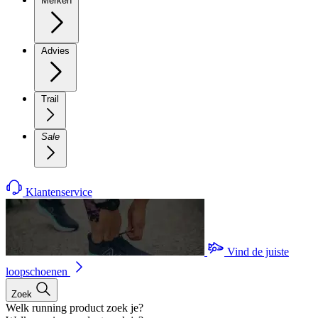
Merken
Advies
Trail
Sale
Klantenservice
Vind de juiste
loopschoenen
Zoek
Welk running product zoek je?