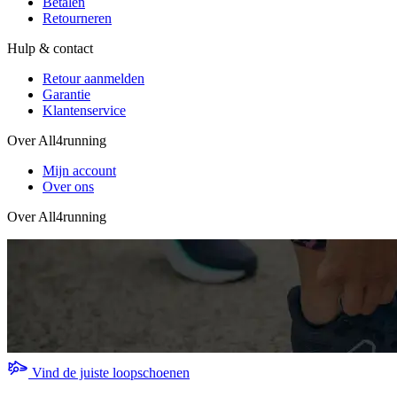
Betalen
Retourneren
Hulp & contact
Retour aanmelden
Garantie
Klantenservice
Over All4running
Mijn account
Over ons
Over All4running
Vind de juiste loopschoenen