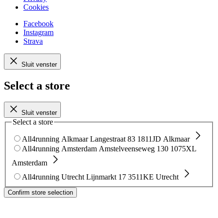
Cookies
Facebook
Instagram
Strava
Sluit venster
Select a store
Sluit venster
Select a store
All4running Alkmaar
Langestraat 83
1811JD Alkmaar
All4running Amsterdam
Amstelveenseweg 130
1075XL
Amsterdam
All4running Utrecht
Lijnmarkt 17
3511KE Utrecht
Confirm store selection