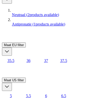
Neutraal
(
2
products available
)
Antipronatie
(
1
products available
)
Maat EU
filter
35.5
36
37
37.5
Maat US
filter
5
5.5
6
6.5