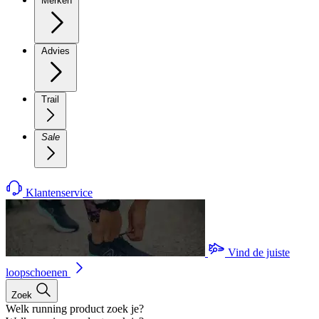
Merken
Advies
Trail
Sale
Klantenservice
Vind de juiste
loopschoenen
Zoek
Welk running product zoek je?