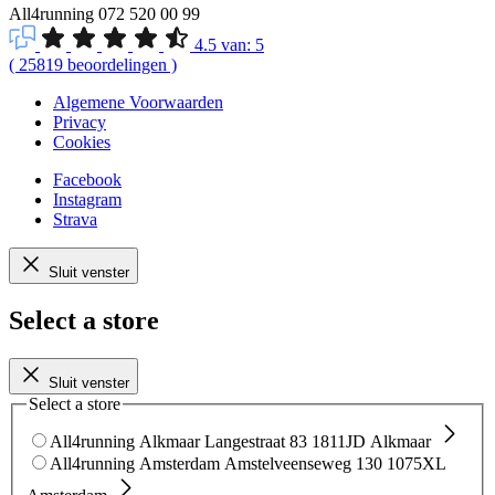
All4running
072 520 00 99
4.5
van:
5
(
25819
beoordelingen
)
Algemene Voorwaarden
Privacy
Cookies
Facebook
Instagram
Strava
Sluit venster
Select a store
Sluit venster
Select a store
All4running Alkmaar
Langestraat 83
1811JD Alkmaar
All4running Amsterdam
Amstelveenseweg 130
1075XL