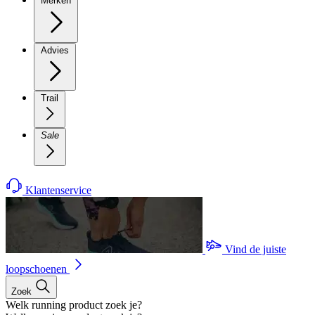
Merken
Advies
Trail
Sale
Klantenservice
Vind de juiste
loopschoenen
Zoek
Welk running product zoek je?