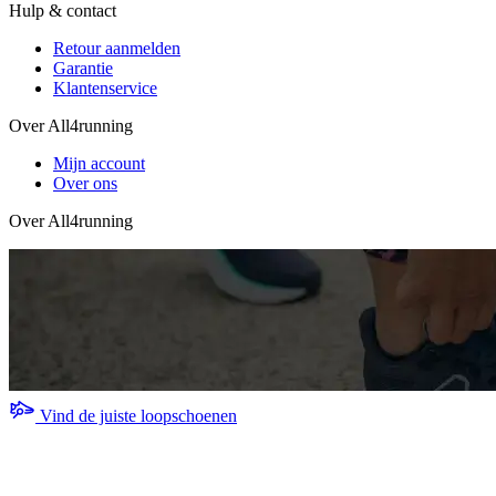
Hulp & contact
Retour aanmelden
Garantie
Klantenservice
Over All4running
Mijn account
Over ons
Over All4running
Vind de juiste loopschoenen